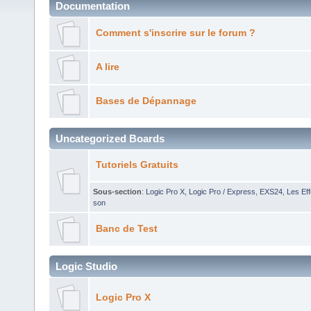
Documentation
Comment s'inscrire sur le forum ?
A lire
Bases de Dépannage
Uncategorized Boards
Tutoriels Gratuits
Sous-section
:
Logic Pro X
,
Logic Pro / Express
,
EXS24
,
Les Eff
son
Banc de Test
Logic Studio
Logic Pro X