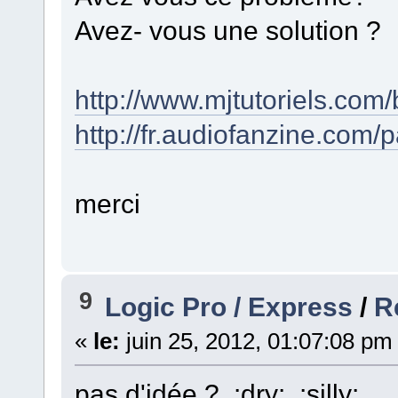
Avez- vous une solution ?
http://www.mjtutoriels.com/
http://fr.audiofanzine.com/
merci
9
Logic Pro / Express
/
R
«
le:
juin 25, 2012, 01:07:08 pm
pas d'idée ? :dry: :silly: