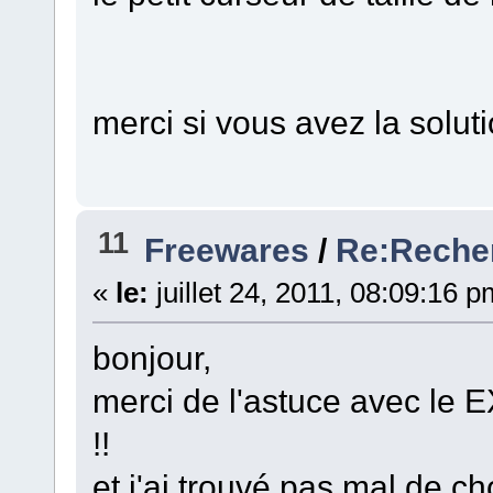
merci si vous avez la solut
11
Freewares
/
Re:Recher
«
le:
juillet 24, 2011, 08:09:16 p
bonjour,
merci de l'astuce avec le E
!!
et j'ai trouvé pas mal de c