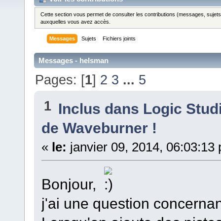
Cette section vous permet de consulter les contributions (messages, sujets et
auxquelles vous avez accès.
Messages
Sujets
Fichiers joints
Messages - helsman
Pages: [
1
]
2
3
...
5
1
Inclus dans Logic Stud
de Waveburner !
«
le:
janvier 09, 2014, 06:03:13
Bonjour,
j'ai une question concerna