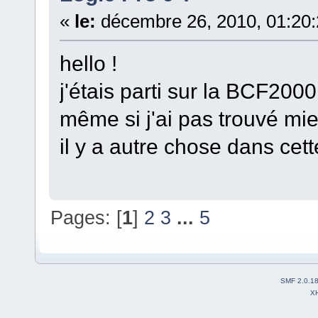
«
le:
décembre 26, 2010, 01:20
hello !
j'étais parti sur la BCF2000
même si j'ai pas trouvé mi
il y a autre chose dans ce
Pages: [
1
]
2
3
...
5
SMF 2.0.1
X