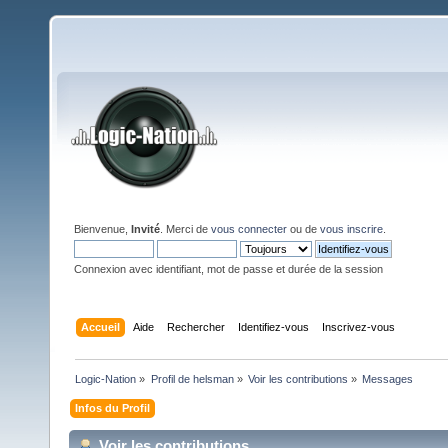
Bienvenue,
Invité
. Merci de
vous connecter
ou de
vous inscrire
.
Connexion avec identifiant, mot de passe et durée de la session
Accueil
Aide
Rechercher
Identifiez-vous
Inscrivez-vous
Logic-Nation
»
Profil de helsman
»
Voir les contributions
»
Messages
Infos du Profil
Voir les contributions