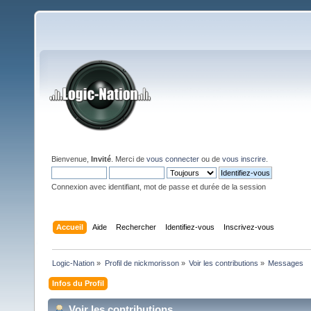
Bienvenue,
Invité
. Merci de
vous connecter
ou de
vous inscrire
.
Connexion avec identifiant, mot de passe et durée de la session
Accueil
Aide
Rechercher
Identifiez-vous
Inscrivez-vous
Logic-Nation
»
Profil de nickmorisson
»
Voir les contributions
»
Messages
Infos du Profil
Voir les contributions