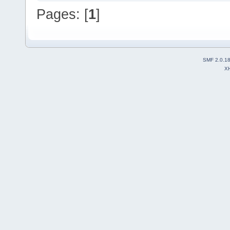
Pages: [
1
]
SMF 2.0.1
X