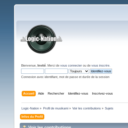
Bienvenue,
Invité
. Merci de
vous connecter
ou de
vous inscrire
.
Connexion avec identifiant, mot de passe et durée de la session
Accueil
Aide
Rechercher
Identifiez-vous
Inscrivez-vous
Logic-Nation
»
Profil de musikami
»
Voir les contributions
»
Sujets
Infos du Profil
Voir les contributions