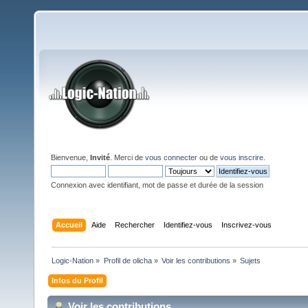
Bienvenue,
Invité
. Merci de
vous connecter
ou de
vous inscrire
.
Connexion avec identifiant, mot de passe et durée de la session
Accueil
Aide
Rechercher
Identifiez-vous
Inscrivez-vous
Logic-Nation
»
Profil de olicha
»
Voir les contributions
»
Sujets
Infos du Profil
Voir les contributions