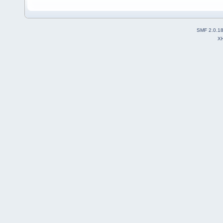
SMF 2.0.1
X