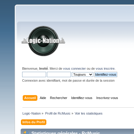
Bienvenue,
Invité
. Merci de
vous connecter
ou de
vous inscrire
.
Connexion avec identifiant, mot de passe et durée de la session
Accueil
Aide
Rechercher
Identifiez-vous
Inscrivez-vous
Logic-Nation
»
Profil de RcMusic
»
Voir les statistiques
Infos du Profil
Statistiques générales - RcMusic