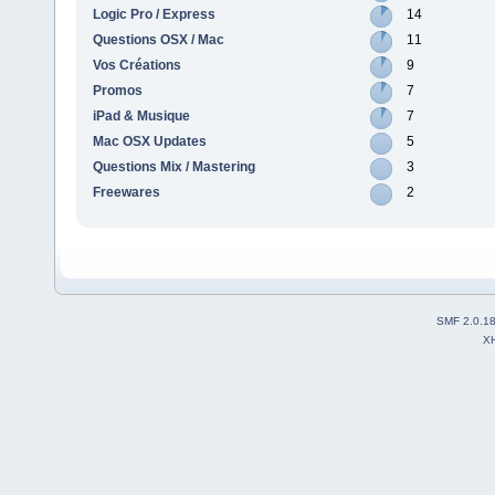
Logic Pro / Express
14
Questions OSX / Mac
11
Vos Créations
9
Promos
7
iPad & Musique
7
Mac OSX Updates
5
Questions Mix / Mastering
3
Freewares
2
SMF 2.0.1
X