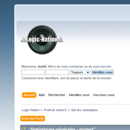
Bienvenue,
Invité
. Merci de
vous connecter
ou de
vous inscrire
.
Connexion avec identifiant, mot de passe et durée de la session
Accueil
Aide
Rechercher
Identifiez-vous
Inscrivez-vous
Logic-Nation
»
Profil de misterC
»
Voir les statistiques
Infos du Profil
Statistiques générales - misterC