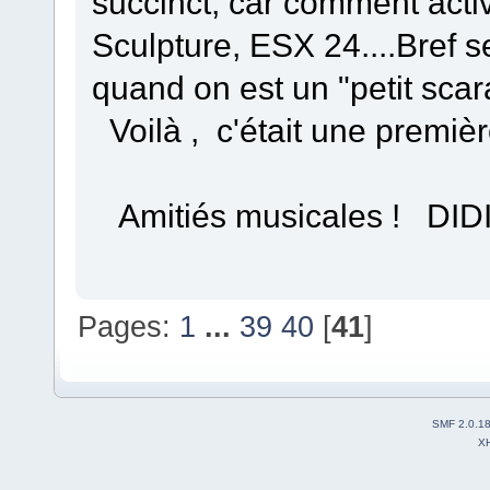
succinct, car comment acti
Sculpture, ESX 24....Bref 
quand on est un "petit sca
Voilà , c'était une premièr
Amitiés musicales ! DID
Pages:
1
...
39
40
[
41
]
SMF 2.0.1
X