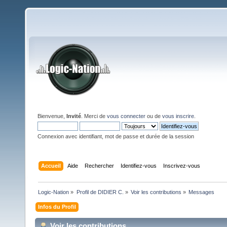
Bienvenue,
Invité
. Merci de
vous connecter
ou de
vous inscrire
.
Connexion avec identifiant, mot de passe et durée de la session
Accueil
Aide
Rechercher
Identifiez-vous
Inscrivez-vous
Logic-Nation
»
Profil de DIDIER C.
»
Voir les contributions
»
Messages
Infos du Profil
Voir les contributions