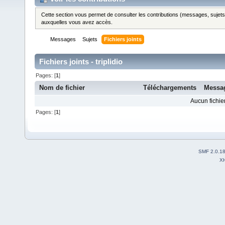
Cette section vous permet de consulter les contributions (messages, sujets et
auxquelles vous avez accès.
Messages
Sujets
Fichiers joints
Fichiers joints - triplidio
Pages: [
1
]
Nom de fichier
Téléchargements
Messa
Aucun fichier
Pages: [
1
]
SMF 2.0.1
X