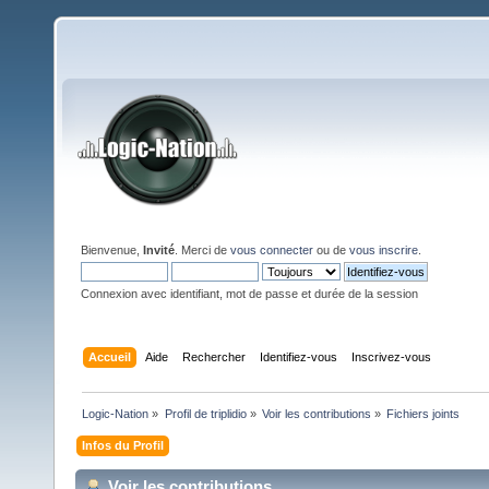
Bienvenue,
Invité
. Merci de
vous connecter
ou de
vous inscrire
.
Connexion avec identifiant, mot de passe et durée de la session
Accueil
Aide
Rechercher
Identifiez-vous
Inscrivez-vous
Logic-Nation
»
Profil de triplidio
»
Voir les contributions
»
Fichiers joints
Infos du Profil
Voir les contributions