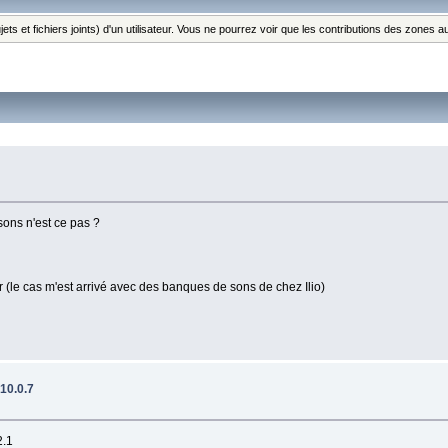
ts et fichiers joints) d'un utilisateur. Vous ne pourrez voir que les contributions des zones
sons n'est ce pas ?
r (le cas m'est arrivé avec des banques de sons de chez Ilio)
 10.0.7
2.1