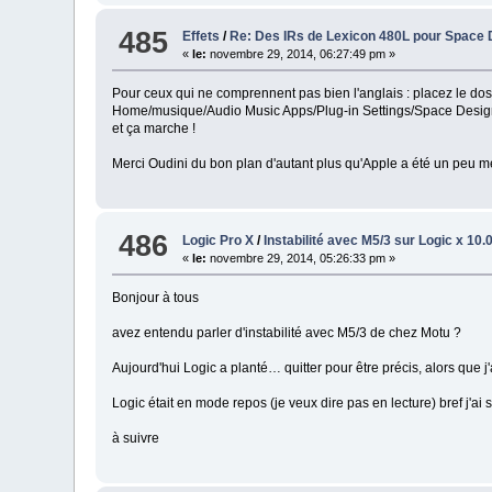
485
Effets
/
Re: Des IRs de Lexicon 480L pour Space 
«
le:
novembre 29, 2014, 06:27:49 pm »
Pour ceux qui ne comprennent pas bien l'anglais : placez le do
Home/musique/Audio Music Apps/Plug-in Settings/Space Desig
et ça marche !
Merci Oudini du bon plan d'autant plus qu'Apple a été un peu m
486
Logic Pro X
/
Instabilité avec M5/3 sur Logic x 10.
«
le:
novembre 29, 2014, 05:26:33 pm »
Bonjour à tous
avez entendu parler d'instabilité avec M5/3 de chez Motu ?
Aujourd'hui Logic a planté… quitter pour être précis, alors que 
Logic était en mode repos (je veux dire pas en lecture) bref j'a
à suivre