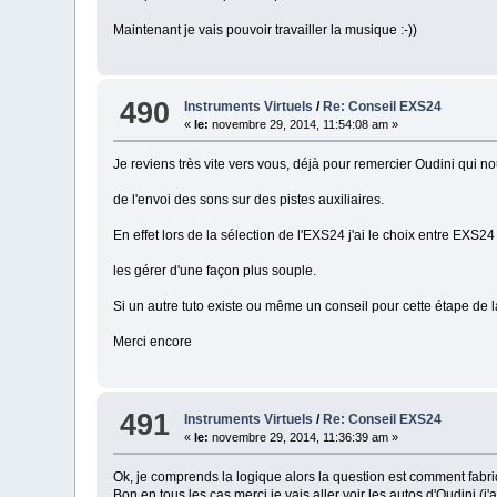
Maintenant je vais pouvoir travailler la musique :-))
490
Instruments Virtuels
/
Re: Conseil EXS24
«
le:
novembre 29, 2014, 11:54:08 am »
Je reviens très vite vers vous, déjà pour remercier Oudini qui no
de l'envoi des sons sur des pistes auxiliaires.
En effet lors de la sélection de l'EXS24 j'ai le choix entre EXS2
les gérer d'une façon plus souple.
Si un autre tuto existe ou même un conseil pour cette étape de l
Merci encore
491
Instruments Virtuels
/
Re: Conseil EXS24
«
le:
novembre 29, 2014, 11:36:39 am »
Ok, je comprends la logique alors la question est comment fabr
Bon en tous les cas merci je vais aller voir les autos d'Oudini (j