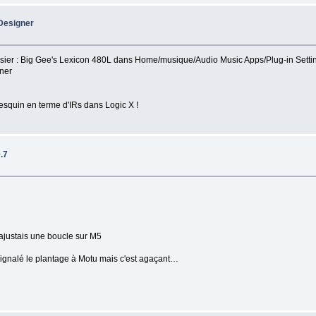
Designer
ssier : Big Gee's Lexicon 480L dans Home/musique/Audio Music Apps/Plug-in Settings
ner
esquin en terme d'IRs dans Logic X !
0.7
j'ajustais une boucle sur M5
i signalé le plantage à Motu mais c'est agaçant…