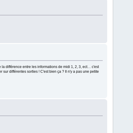
a différence entre les informations de midi 1, 2, 3, ect… c'est
 sur différentes sorties ! C'est bien ça ? Il n'y a pas une petite