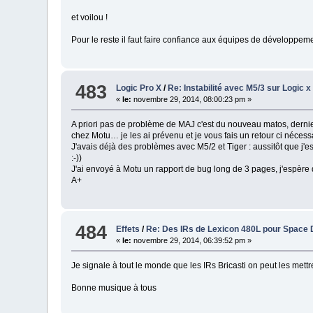
et voilou !
Pour le reste il faut faire confiance aux équipes de développeme
483
Logic Pro X
/
Re: Instabilité avec M5/3 sur Logic x
«
le:
novembre 29, 2014, 08:00:23 pm »
A priori pas de problème de MAJ c'est du nouveau matos, dernier
chez Motu… je les ai prévenu et je vous fais un retour ci nécess
J'avais déjà des problèmes avec M5/2 et Tiger : aussitôt que j'
:-))
J'ai envoyé à Motu un rapport de bug long de 3 pages, j'espère q
A+
484
Effets
/
Re: Des IRs de Lexicon 480L pour Space 
«
le:
novembre 29, 2014, 06:39:52 pm »
Je signale à tout le monde que les IRs Bricasti on peut les met
Bonne musique à tous