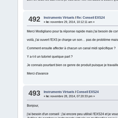
492
Instruments Virtuels
/
Re: Conseil EXS24
«
le:
novembre 29, 2014, 10:12:11 am »
Merci Modigliano pour ta réponse rapide mais j'ai besoin de con
voilà, j'ai ouvert l'EXS je charge un son… pas de problème mais
Comment ensuite affecter à chacun un canal midi spécifique ?
Y a-t-il un tutoriel quelque part ?
Je connais pourtant bien ce genre de produit puisque je travaill
Merci d'avance
493
Instruments Virtuels
/
Conseil EXS24
«
le:
novembre 28, 2014, 07:20:33 pm »
Bonjour,
j'ai besoin d'un conseil : j'ai encore peu utilisé l'EXS24 et je voudr