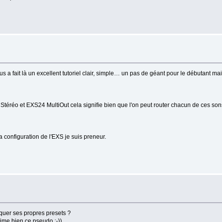
us a fait là un excellent tutoriel clair, simple… un pas de géant pour le débutant ma
4 Stéréo et EXS24 MultiOut cela signifie bien que l'on peut router chacun de ces sons
a configuration de l'EXS je suis preneur.
iquer ses propres presets ?
'aime bien ce pseudo :-))