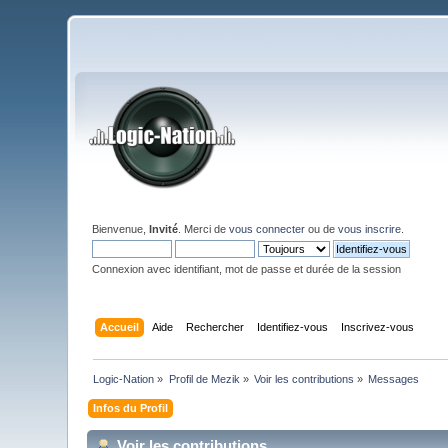
Bienvenue,
Invité
. Merci de
vous connecter
ou de
vous inscrire
.
Connexion avec identifiant, mot de passe et durée de la session
Accueil
Aide
Rechercher
Identifiez-vous
Inscrivez-vous
Logic-Nation
»
Profil de Mezik
»
Voir les contributions
»
Messages
Infos du Profil
Voir les contributions