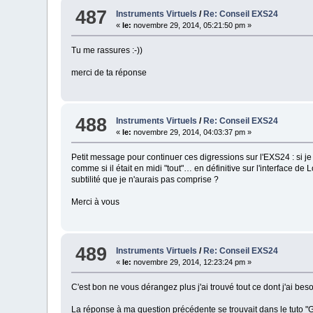
487
Instruments Virtuels
/
Re: Conseil EXS24
«
le:
novembre 29, 2014, 05:21:50 pm »
Tu me rassures :-))
merci de ta réponse
488
Instruments Virtuels
/
Re: Conseil EXS24
«
le:
novembre 29, 2014, 04:03:37 pm »
Petit message pour continuer ces digressions sur l'EXS24 : si je 
comme si il était en midi "tout"… en définitive sur l'interface de 
subtilité que je n'aurais pas comprise ?
Merci à vous
489
Instruments Virtuels
/
Re: Conseil EXS24
«
le:
novembre 29, 2014, 12:23:24 pm »
C'est bon ne vous dérangez plus j'ai trouvé tout ce dont j'ai bes
La réponse à ma question précédente se trouvait dans le tuto "