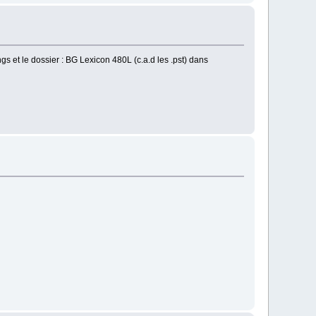
 et le dossier : BG Lexicon 480L (c.a.d les .pst) dans