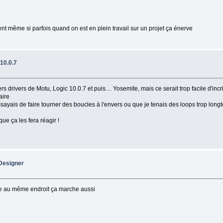
nt même si parfois quand on est en plein travail sur un projet ça énerve
 10.0.7
s drivers de Motu, Logic 10.0.7 et puis… Yosemite, mais ce serait trop facile d'in
aire
essayais de faire tourner des boucles à l'envers ou que je tenais des loops trop l
ue ça les fera réagir !
Designer
tre au même endroit ça marche aussi