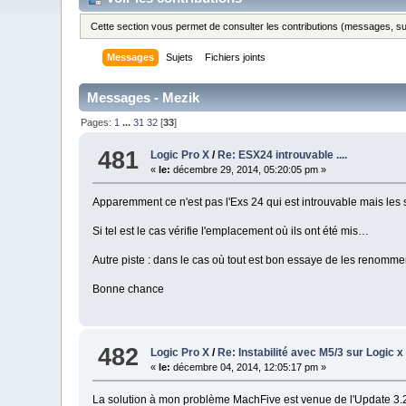
Cette section vous permet de consulter les contributions (messages, suje
Messages
Sujets
Fichiers joints
Messages - Mezik
Pages:
1
...
31
32
[
33
]
481
Logic Pro X
/
Re: ESX24 introuvable ....
«
le:
décembre 29, 2014, 05:20:05 pm »
Apparemment ce n'est pas l'Exs 24 qui est introuvable mais les 
Si tel est le cas vérifie l'emplacement où ils ont été mis…
Autre piste : dans le cas où tout est bon essaye de les renomme
Bonne chance
482
Logic Pro X
/
Re: Instabilité avec M5/3 sur Logic x
«
le:
décembre 04, 2014, 12:05:17 pm »
La solution à mon problème MachFive est venue de l'Update 3.