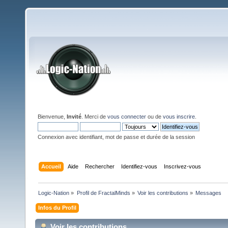
Bienvenue,
Invité
. Merci de
vous connecter
ou de
vous inscrire
.
Connexion avec identifiant, mot de passe et durée de la session
Accueil
Aide
Rechercher
Identifiez-vous
Inscrivez-vous
Logic-Nation
»
Profil de FractalMinds
»
Voir les contributions
»
Messages
Infos du Profil
Voir les contributions