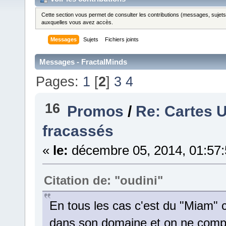
Cette section vous permet de consulter les contributions (messages, sujets et
auxquelles vous avez accès.
Messages
Sujets
Fichiers joints
Messages - FractalMinds
Pages:
1
[
2
]
3
4
16
Promos
/
Re: Cartes U
fracassés
«
le:
décembre 05, 2014, 01:57
Citation de: "oudini"
En tous les cas c'est du "Miam" 
dans son domaine et on ne compte 