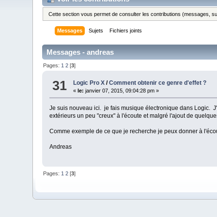
Cette section vous permet de consulter les contributions (messages, suje
Messages
Sujets
Fichiers joints
Messages - andreas
Pages:
1
2
[
3
]
31
Logic Pro X
/
Comment obtenir ce genre d'effet ?
«
le:
janvier 07, 2015, 09:04:28 pm »
Je suis nouveau ici. je fais musique électronique dans Logic. J'
extérieurs un peu "creux" à l'écoute et malgré l'ajout de quelque
Comme exemple de ce que je recherche je peux donner à l'écout
Andreas
Pages:
1
2
[
3
]