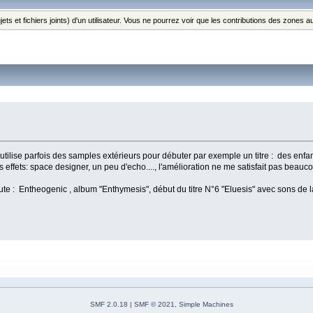
ts et fichiers joints) d'un utilisateur. Vous ne pourrez voir que les contributions des zones
utilise parfois des samples extérieurs pour débuter par exemple un titre : des enfant
s effets: space designer, un peu d'echo...., l'amélioration ne me satisfait pas beauc
e : Entheogenic , album "Enthymesis", début du titre N°6 "Eluesis" avec sons de 
SMF 2.0.18
|
SMF © 2021
,
Simple Machines