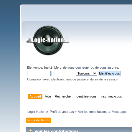
Bienvenue,
Invité
. Merci de
vous connecter
ou de
vous inscrire
.
Connexion avec identifiant, mot de passe et durée de la session
Accueil
Aide
Rechercher
Identifiez-vous
Inscrivez-vous
Logic-Nation
»
Profil de andreas
»
Voir les contributions
»
Messages
Infos du Profil
Voir les contributions