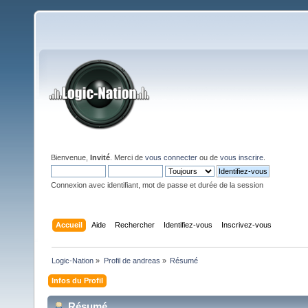
Bienvenue,
Invité
. Merci de
vous connecter
ou de
vous inscrire
.
Connexion avec identifiant, mot de passe et durée de la session
Accueil
Aide
Rechercher
Identifiez-vous
Inscrivez-vous
Logic-Nation
»
Profil de andreas
»
Résumé
Infos du Profil
Résumé