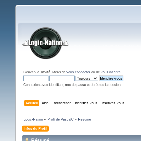
Bienvenue,
Invité
. Merci de
vous connecter
ou de
vous inscrire
.
Connexion avec identifiant, mot de passe et durée de la session
Accueil
Aide
Rechercher
Identifiez-vous
Inscrivez-vous
Logic-Nation
»
Profil de PascalC
»
Résumé
Infos du Profil
Résumé