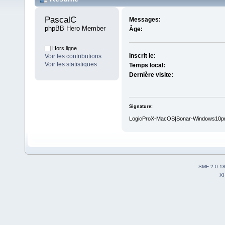
PascalC 
Messages:
phpBB Hero Member
Âge:
Hors ligne
Inscrit le:
Voir les contributions
Voir les statistiques
Temps local:
Dernière visite:
Signature:
LogicProX-MacOS|Sonar-Windows10p
SMF 2.0.1
X