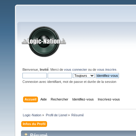
Bienvenue,
Invité
. Merci de
vous connecter
ou de
vous inscrire
.
Connexion avec identifiant, mot de passe et durée de la session
Accueil
Aide
Rechercher
Identifiez-vous
Inscrivez-vous
Logic-Nation
»
Profil de Lionel
»
Résumé
Infos du Profil
Résumé