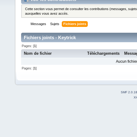
Cette section vous permet de consulter les contributions (messages, sujets et
auxquelles vous avez accès.
Messages
Sujets
Fichiers joints
Fichiers joints - Keytrick
Pages: [
1
]
Nom de fichier
Téléchargements
Messa
Aucun fichier
Pages: [
1
]
SMF 2.0.1
X