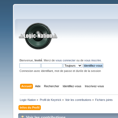
Bienvenue,
Invité
. Merci de
vous connecter
ou de
vous inscrire
.
Connexion avec identifiant, mot de passe et durée de la session
Accueil
Aide
Rechercher
Identifiez-vous
Inscrivez-vous
Logic-Nation
»
Profil de Keytrick
»
Voir les contributions
»
Fichiers joints
Infos du Profil
Voir les contributions