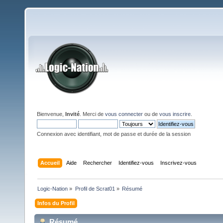
Bienvenue,
Invité
. Merci de
vous connecter
ou de
vous inscrire
.
Connexion avec identifiant, mot de passe et durée de la session
Accueil
Aide
Rechercher
Identifiez-vous
Inscrivez-vous
Logic-Nation
»
Profil de Scrat01
»
Résumé
Infos du Profil
Résumé