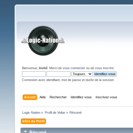
Bienvenue,
Invité
. Merci de
vous connecter
ou de
vous inscrire
.
Connexion avec identifiant, mot de passe et durée de la session
Accueil
Aide
Rechercher
Identifiez-vous
Inscrivez-vous
Logic-Nation
»
Profil de Voltar
»
Résumé
Infos du Profil
Résumé