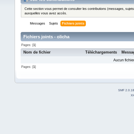
Cette section vous permet de consulter les contributions (messages, sujets et
auxquelles vous avez accès.
Messages
Sujets
Fichiers joints
Fichiers joints - olicha
Pages: [
1
]
Nom de fichier
Téléchargements
Messa
Aucun fichier
Pages: [
1
]
SMF 2.0.1
X