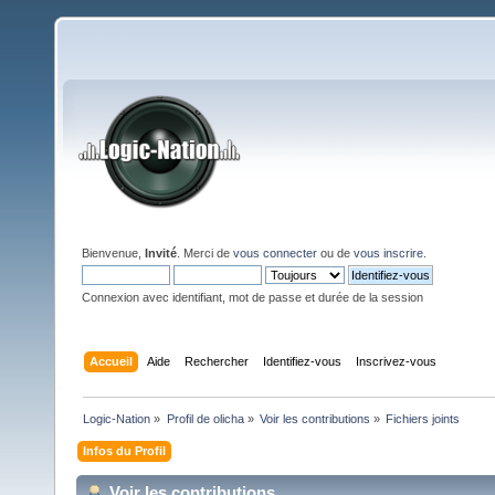
Bienvenue,
Invité
. Merci de
vous connecter
ou de
vous inscrire
.
Connexion avec identifiant, mot de passe et durée de la session
Accueil
Aide
Rechercher
Identifiez-vous
Inscrivez-vous
Logic-Nation
»
Profil de olicha
»
Voir les contributions
»
Fichiers joints
Infos du Profil
Voir les contributions