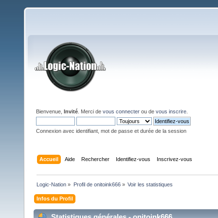
Bienvenue,
Invité
. Merci de
vous connecter
ou de
vous inscrire
.
Connexion avec identifiant, mot de passe et durée de la session
Accueil
Aide
Rechercher
Identifiez-vous
Inscrivez-vous
Logic-Nation
»
Profil de onitoink666
»
Voir les statistiques
Infos du Profil
Statistiques générales - onitoink666