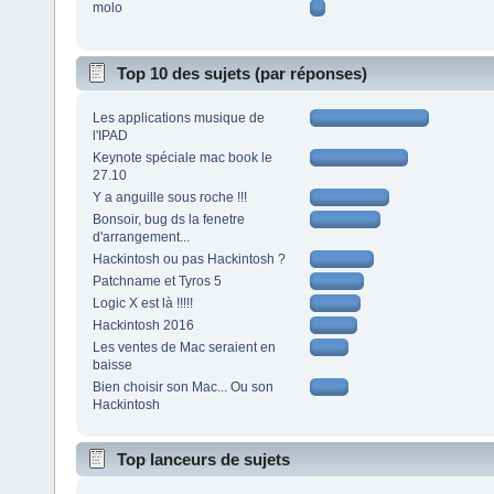
molo
Top 10 des sujets (par réponses)
Les applications musique de
l'IPAD
Keynote spéciale mac book le
27.10
Y a anguille sous roche !!!
Bonsoir, bug ds la fenetre
d'arrangement...
Hackintosh ou pas Hackintosh ?
Patchname et Tyros 5
Logic X est là !!!!!
Hackintosh 2016
Les ventes de Mac seraient en
baisse
Bien choisir son Mac... Ou son
Hackintosh
Top lanceurs de sujets