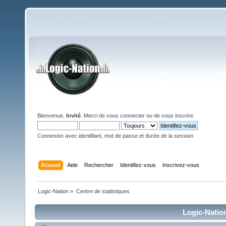
Bienvenue,
Invité
. Merci de
vous connecter
ou de
vous inscrire
.
Connexion avec identifiant, mot de passe et durée de la session
Accueil
Aide
Rechercher
Identifiez-vous
Inscrivez-vous
Logic-Nation
»
Centre de statistiques
Logic-Nation