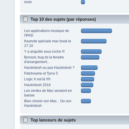
molo
Top 10 des sujets (par réponses)
Les applications musique de
l'IPAD
Keynote spéciale mac book le
27.10
Y a anguille sous roche !!!
Bonsoir, bug ds la fenetre
d'arrangement...
Hackintosh ou pas Hackintosh ?
Patchname et Tyros 5
Logic X est là !!!!!
Hackintosh 2016
Les ventes de Mac seraient en
baisse
Bien choisir son Mac... Ou son
Hackintosh
Top lanceurs de sujets