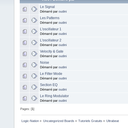
Le Signal
Démarré par
oudini
Les Patterns
Démarré par
oudini
L'oscillateur 1
Démarré par
oudini
L'oscillateur 2
Démarré par
oudini
Velocity & Gate
Démarré par
oudini
Noise
Démarré par
oudini
Le Filter Mode
Démarré par
oudini
Section EQ
Démarré par
oudini
Le Ring Modulator
Démarré par
oudini
Pages: [
1
]
Logic-Nation
»
Uncategorized Boards
»
Tutoriels Gratuits
»
Ultrabeat