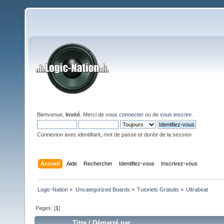
Bienvenue,
Invité
. Merci de
vous connecter
ou de
vous inscrire
.
Connexion avec identifiant, mot de passe et durée de la session
Accueil
Aide
Rechercher
Identifiez-vous
Inscrivez-vous
Logic-Nation
»
Uncategorized Boards
»
Tutoriels Gratuits
»
Ultrabeat
Pages: [
1
]
Titre
/
Démarré par