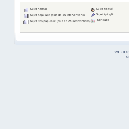
Sujet normal
Sujet bloqué
Sujet épinglé
Sujet populaire (plus de 15 interventions)
Sondage
Sujet très populaire (plus de 25 interventions)
SMF 2.0.1
X