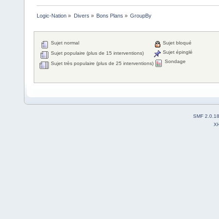
Logic-Nation
»
Divers
»
Bons Plans
»
GroupBy
Sujet normal
Sujet bloqué
Sujet épinglé
Sujet populaire (plus de 15 interventions)
Sondage
Sujet très populaire (plus de 25 interventions)
SMF 2.0.1
X