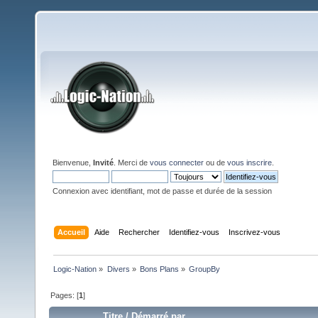
Bienvenue,
Invité
. Merci de
vous connecter
ou de
vous inscrire
.
Connexion avec identifiant, mot de passe et durée de la session
Accueil
Aide
Rechercher
Identifiez-vous
Inscrivez-vous
Logic-Nation
»
Divers
»
Bons Plans
»
GroupBy
Pages: [
1
]
Titre
/
Démarré par