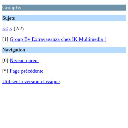
GroupBy
Sujets
<<
<
(2/2)
[1]
Group By Extravaganza chez IK Multimedia !
Navigation
[0]
Niveau parent
[*]
Page précédente
Utiliser la version classique