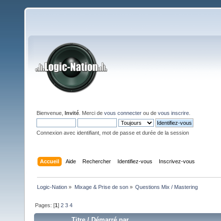
Bienvenue,
Invité
. Merci de
vous connecter
ou de
vous inscrire
.
Connexion avec identifiant, mot de passe et durée de la session
Accueil
Aide
Rechercher
Identifiez-vous
Inscrivez-vous
Logic-Nation
»
Mixage & Prise de son
»
Questions Mix / Mastering
Pages: [
1
]
2
3
4
Titre
/
Démarré par