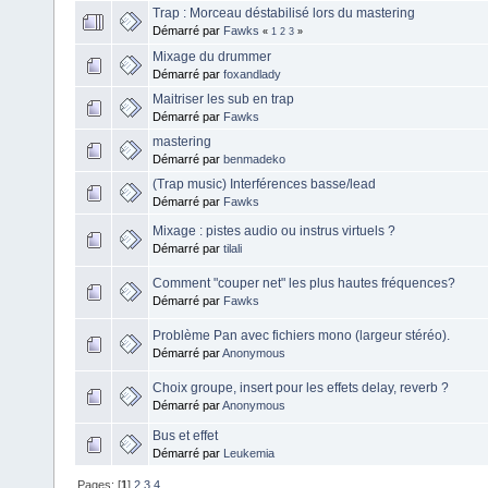
Trap : Morceau déstabilisé lors du mastering
Démarré par
Fawks
«
1
2
3
»
Mixage du drummer
Démarré par
foxandlady
Maitriser les sub en trap
Démarré par
Fawks
mastering
Démarré par
benmadeko
(Trap music) Interférences basse/lead
Démarré par
Fawks
Mixage : pistes audio ou instrus virtuels ?
Démarré par
tilali
Comment "couper net" les plus hautes fréquences?
Démarré par
Fawks
Problème Pan avec fichiers mono (largeur stéréo).
Démarré par
Anonymous
Choix groupe, insert pour les effets delay, reverb ?
Démarré par
Anonymous
Bus et effet
Démarré par
Leukemia
Pages: [
1
]
2
3
4