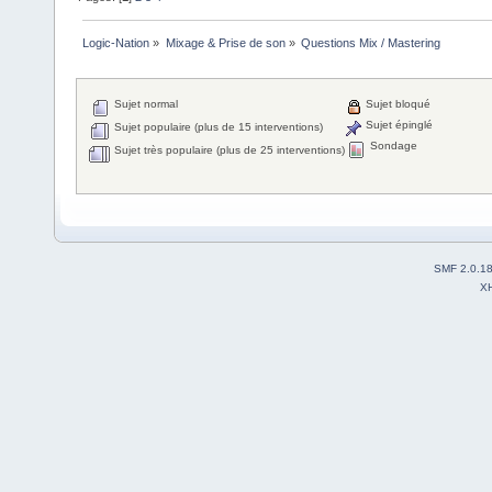
Logic-Nation
»
Mixage & Prise de son
»
Questions Mix / Mastering
Sujet normal
Sujet bloqué
Sujet épinglé
Sujet populaire (plus de 15 interventions)
Sondage
Sujet très populaire (plus de 25 interventions)
SMF 2.0.1
X