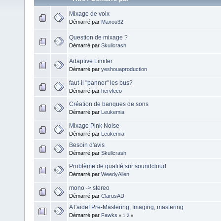
Mixage de voix
Démarré par
Maxou32
Question de mixage ?
Démarré par
Skullcrash
Adaptive Limiter
Démarré par
yeshouaproduction
faut-il "panner" les bus?
Démarré par
hervleco
Création de banques de sons
Démarré par
Leukemia
Mixage Pink Noise
Démarré par
Leukemia
Besoin d'avis
Démarré par
Skullcrash
Problème de qualité sur soundcloud
Démarré par
WeedyAllen
mono -> stereo
Démarré par
ClarusAD
A l'aide! Pre-Mastering, Imaging, mastering
Démarré par
Fawks
«
1
2
»