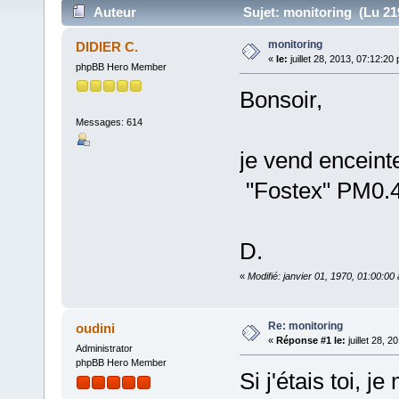
Auteur
Sujet: monitoring (Lu 219
monitoring
DIDIER C.
«
le:
juillet 28, 2013, 07:12:20
phpBB Hero Member
Bonsoir,
Messages: 614
je vend enceint
"Fostex" PM0.4
D.
«
Modifié: janvier 01, 1970, 01:00:0
Re: monitoring
oudini
«
Réponse #1 le:
juillet 28, 
Administrator
phpBB Hero Member
Si j'étais toi, j