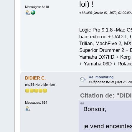
lol) !
Messages: 8418
«
Modifié: janvier 01, 1970, 01:00:0
Logic Pro 9.1.8 -Mac 
baie externe + UAD-1, 
Trilian, MachFive 2, MX
Superior Drummer 2 + 
Yamaha DX7IID + Korg
+ Yamaha 03D + Rolan
Re: monitoring
DIDIER C.
«
Réponse #2 le:
juillet 28, 
phpBB Hero Member
Citation de: "DID
Messages: 614
Bonsoir,
je vend enceinte