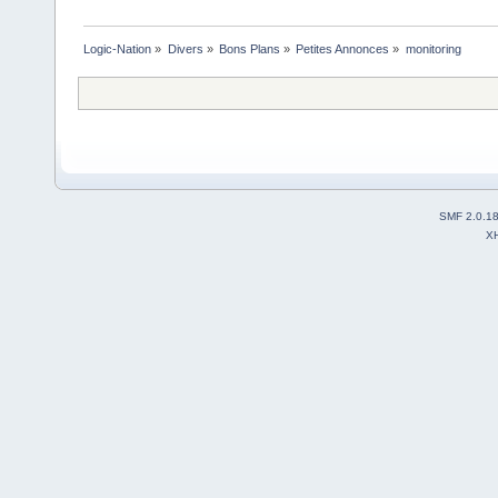
Logic-Nation
»
Divers
»
Bons Plans
»
Petites Annonces
»
monitoring
SMF 2.0.1
X