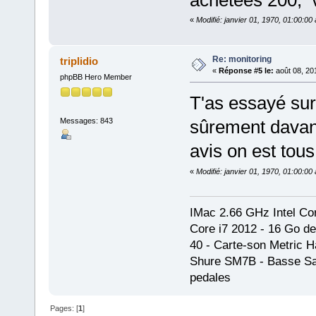
achetées 200, v
«
Modifié: janvier 01, 1970, 01:00:0
Re: monitoring
triplidio
«
Réponse #5 le:
août 08, 20
phpBB Hero Member
T'as essayé sur 
Messages: 843
sûrement davan
avis on est tou
«
Modifié: janvier 01, 1970, 01:00:0
IMac 2.66 GHz Intel Cor
Core i7 2012 - 16 Go d
40 - Carte-son Metric
Shure SM7B - Basse San
pedales
Pages: [
1
]