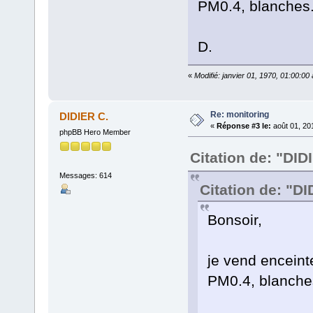
PM0.4, blanches
D.
«
Modifié: janvier 01, 1970, 01:00:0
Re: monitoring
DIDIER C.
«
Réponse #3 le:
août 01, 20
phpBB Hero Member
Citation de: "DID
Messages: 614
Citation de: "DI
Bonsoir,
je vend enceint
PM0.4, blanche