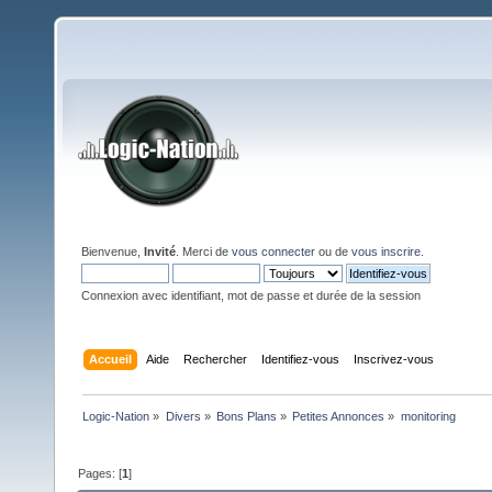
Bienvenue,
Invité
. Merci de
vous connecter
ou de
vous inscrire
.
Connexion avec identifiant, mot de passe et durée de la session
Accueil
Aide
Rechercher
Identifiez-vous
Inscrivez-vous
Logic-Nation
»
Divers
»
Bons Plans
»
Petites Annonces
»
monitoring
Pages: [
1
]