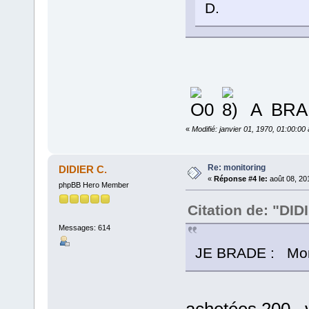
D.
A BRADE
«
Modifié: janvier 01, 1970, 01:00:0
Re: monitoring
DIDIER C.
«
Réponse #4 le:
août 08, 20
phpBB Hero Member
Citation de: "DID
Messages: 614
JE BRADE : Mon