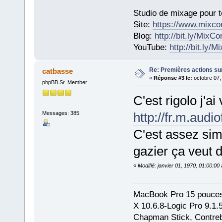
Studio de mixage pour t
Site:
https://www.mixco
Blog:
http://bit.ly/MixC
YouTube:
http://bit.ly/
Re: Premières actions sur
catbasse
«
Réponse #3 le:
octobre 07,
phpBB Sr. Member
C'est rigolo j'ai
Messages: 385
http://fr.m.audi
C'est assez si
gazier ça veut d
«
Modifié: janvier 01, 1970, 01:00:0
MacBook Pro 15 pouces
X 10.6.8-Logic Pro 9.1
Chapman Stick, Contreb