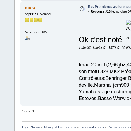
Re: Premières actions sur
molo
«
Réponse #13 le:
octobre 07
phpBB Sr. Member
Messages: 485
Ok c'est noté
«
Modifié: janvier 01, 1970, 01:00:0
Imac 20 inch,2,66ghz,4
son motu 828 MK2,Préam
Contrôleurs:Behringer
deville,Marshal jcm900 
Yamaha stage custom,gu
Esteves,Basse Warwick
Pages: [
1
]
Logic-Nation
»
Mixage & Prise de son
»
Trucs & Astuces
»
Premières action