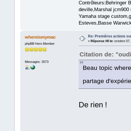
Contrôleurs:Behringer
deville,Marshal jcm900 
Yamaha stage custom,gu
Esteves,Basse Warwick
Re: Premières actions sur
whereismymac
«
Réponse #8 le:
octobre 07,
phpBB Hero Member
Citation de: "oud
Messages: 3573
Beau topic where
partage d'expér
De rien !