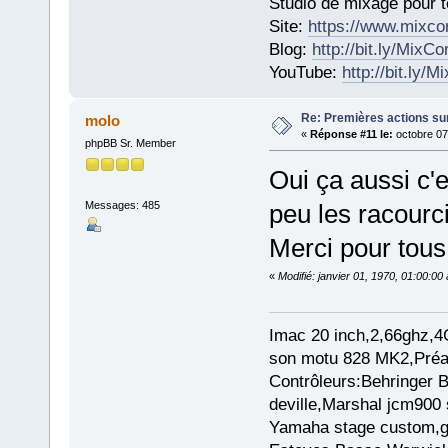
Studio de mixage pour t
Site:
https://www.mixco
Blog:
http://bit.ly/MixC
YouTube:
http://bit.ly/
Re: Premières actions sur
molo
«
Réponse #11 le:
octobre 07
phpBB Sr. Member
Oui ça aussi c'e
Messages: 485
peu les racourci
Merci pour tous 
«
Modifié: janvier 01, 1970, 01:00:0
Imac 20 inch,2,66ghz,4
son motu 828 MK2,Préam
Contrôleurs:Behringer
deville,Marshal jcm900 
Yamaha stage custom,gu