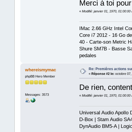
Merci à toi pou
«
Modifié: janvier 01, 1970, 01:00:0
IMac 2.66 GHz Intel Cor
Core i7 2012 - 16 Go d
40 - Carte-son Metric
Shure SM7B - Basse San
pedales
Re: Premières actions sur
whereismymac
«
Réponse #2 le:
octobre 07,
phpBB Hero Member
De rien, content
Messages: 3573
«
Modifié: janvier 01, 1970, 01:00:0
Universal Audio Apollo
D-Box | Stam Audio SA
DynAudio BM5-A | Logic