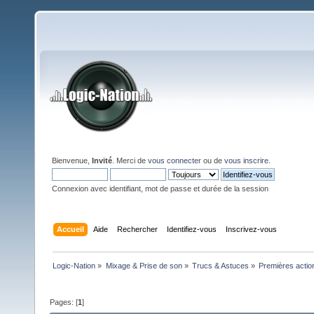
Bienvenue,
Invité
. Merci de
vous connecter
ou de
vous inscrire
.
Connexion avec identifiant, mot de passe et durée de la session
Accueil
Aide
Rechercher
Identifiez-vous
Inscrivez-vous
Logic-Nation
»
Mixage & Prise de son
»
Trucs & Astuces
»
Premières action
Pages: [
1
]