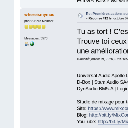
Esteves,Basse Warwick
Re: Premières actions sur
whereismymac
«
Réponse #12 le:
octobre 07
phpBB Hero Member
Tu as tort ! C'e
Messages: 3573
Trouve toi ceux 
une amélioratio
«
Modifié: janvier 01, 1970, 01:00:0
Universal Audio Apollo
D-Box | Stam Audio SA
DynAudio BM5-A | Logic
Studio de mixage pour t
Site:
https://www.mixco
Blog:
http://bit.ly/MixC
YouTube:
http://bit.ly/