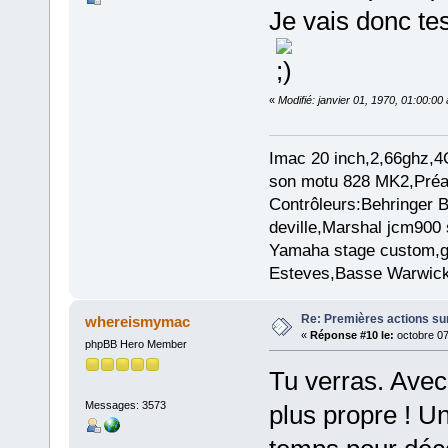
Je vais donc tes
«
Modifié: janvier 01, 1970, 01:00:0
Imac 20 inch,2,66ghz,4
son motu 828 MK2,Préam
Contrôleurs:Behringer
deville,Marshal jcm900 
Yamaha stage custom,gu
Esteves,Basse Warwick
Re: Premières actions sur
whereismymac
«
Réponse #10 le:
octobre 07
phpBB Hero Member
Tu verras. Avec l
Messages: 3573
plus propre ! Un