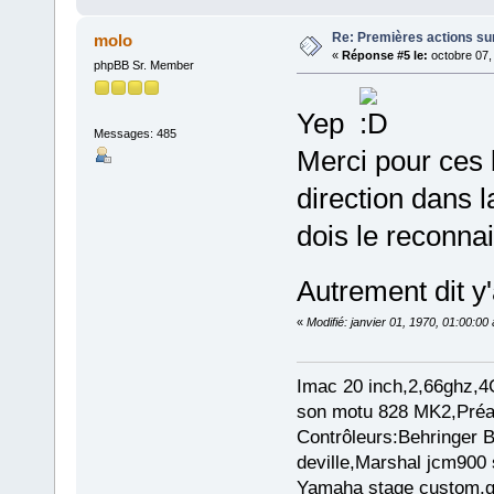
Re: Premières actions sur
molo
«
Réponse #5 le:
octobre 07,
phpBB Sr. Member
Yep
Messages: 485
Merci pour ces 
direction dans 
dois le reconnai
Autrement dit y
«
Modifié: janvier 01, 1970, 01:00:0
Imac 20 inch,2,66ghz,4
son motu 828 MK2,Préam
Contrôleurs:Behringer
deville,Marshal jcm900 
Yamaha stage custom,gu