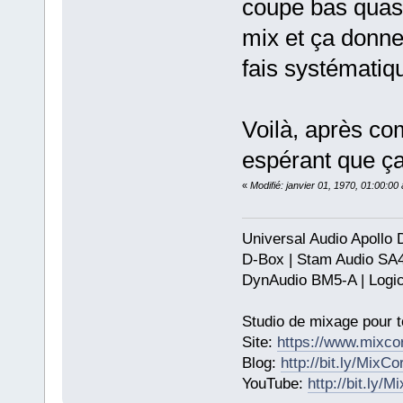
coupe bas quasi
mix et ça donne 
fais systématiq
Voilà, après com
espérant que ça
«
Modifié: janvier 01, 1970, 01:00:0
Universal Audio Apollo
D-Box | Stam Audio SA
DynAudio BM5-A | Logic
Studio de mixage pour t
Site:
https://www.mixco
Blog:
http://bit.ly/MixC
YouTube:
http://bit.ly/