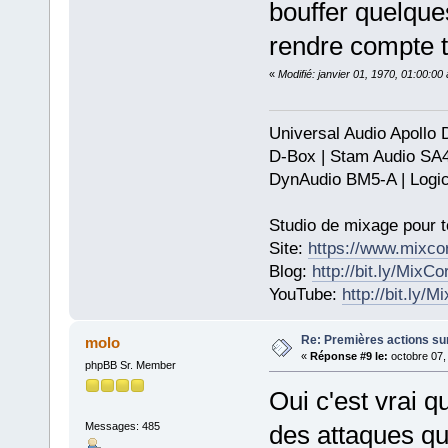
bouffer quelques
rendre compte t
«
Modifié: janvier 01, 1970, 01:00:0
Universal Audio Apollo
D-Box | Stam Audio SA
DynAudio BM5-A | Logic
Studio de mixage pour t
Site:
https://www.mixco
Blog:
http://bit.ly/MixC
YouTube:
http://bit.ly/
Re: Premières actions sur
molo
«
Réponse #9 le:
octobre 07,
phpBB Sr. Member
Oui c'est vrai qu
Messages: 485
des attaques qu