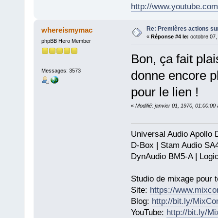
http://www.youtube.com
Re: Premières actions sur
whereismymac
«
Réponse #4 le:
octobre 07,
phpBB Hero Member
Bon, ça fait pla
Messages: 3573
donne encore p
pour le lien !
«
Modifié: janvier 01, 1970, 01:00:0
Universal Audio Apollo
D-Box | Stam Audio SA
DynAudio BM5-A | Logic
Studio de mixage pour t
Site:
https://www.mixco
Blog:
http://bit.ly/MixC
YouTube:
http://bit.ly/