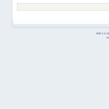
SMF 2.0.1
X