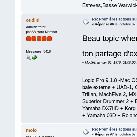
Esteves,Basse Warwick
Re: Premières actions sur
oudini
«
Réponse #6 le:
octobre 07,
Administrator
phpBB Hero Member
Beau topic whe
ton partage d'
Messages: 8418
«
Modifié: janvier 01, 1970, 01:00:0
Logic Pro 9.1.8 -Mac 
baie externe + UAD-1, 
Trilian, MachFive 2, MX
Superior Drummer 2 + 
Yamaha DX7IID + Korg
+ Yamaha 03D + Rolan
Re: Premières actions sur
molo
«
Réponse #7 le:
octobre 07,
phpBB Sr. Member