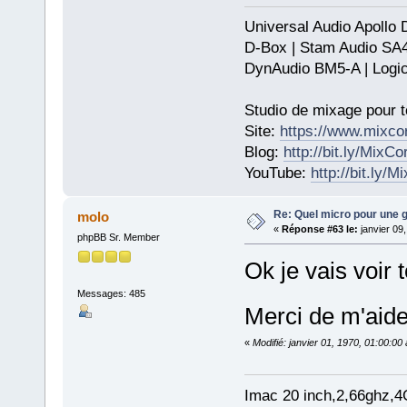
Universal Audio Apollo
D-Box | Stam Audio SA
DynAudio BM5-A | Logic
Studio de mixage pour t
Site:
https://www.mixco
Blog:
http://bit.ly/MixC
YouTube:
http://bit.ly/
Re: Quel micro pour une g
molo
«
Réponse #63 le:
janvier 09
phpBB Sr. Member
Ok je vais voir 
Messages: 485
Merci de m'aid
«
Modifié: janvier 01, 1970, 01:00:0
Imac 20 inch,2,66ghz,4