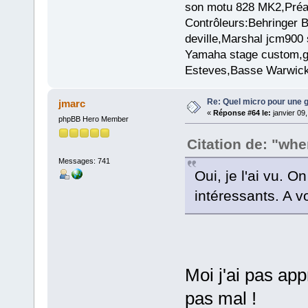
son motu 828 MK2,Préam
Contrôleurs:Behringer
deville,Marshal jcm900 
Yamaha stage custom,gu
Esteves,Basse Warwick
Re: Quel micro pour une g
jmarc
«
Réponse #64 le:
janvier 09
phpBB Hero Member
Citation de: "wh
Messages: 741
Oui, je l'ai vu. 
intéressants. A vo
Moi j'ai pas app
pas mal !