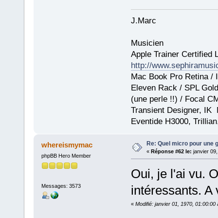
J.Marc
Musicien
Apple Trainer Certified 
http://www.sephiramus
Mac Book Pro Retina / I
Eleven Rack / SPL GoldM
(une perle !!) / Focal 
Transient Designer, IK
Eventide H3000, Trillia
Re: Quel micro pour une g
whereismymac
«
Réponse #62 le:
janvier 09
phpBB Hero Member
Oui, je l'ai vu.
Messages: 3573
intéressants. A 
«
Modifié: janvier 01, 1970, 01:00:0