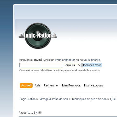
Bienvenue,
Invité
. Merci de
vous connecter
ou de
vous inscrire
.
Connexion avec identifiant, mot de passe et durée de la session
Accueil
Aide
Rechercher
Identifiez-vous
Inscrivez-vous
Logic-Nation
»
Mixage & Prise de son
»
Techniques de prise de son
»
Quel 
Pages:
1
...
3
4
[
5
]