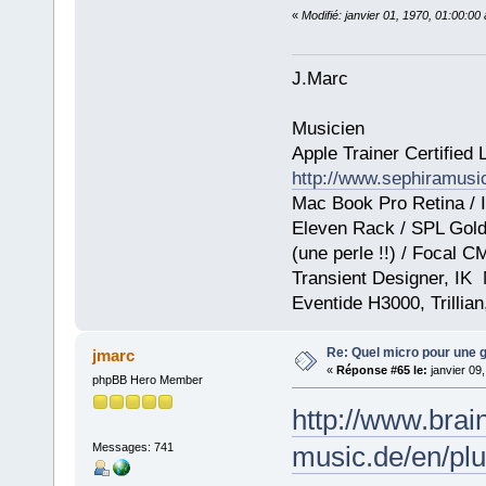
«
Modifié: janvier 01, 1970, 01:00:0
J.Marc
Musicien
Apple Trainer Certified 
http://www.sephiramus
Mac Book Pro Retina / I
Eleven Rack / SPL GoldM
(une perle !!) / Focal 
Transient Designer, IK
Eventide H3000, Trillia
Re: Quel micro pour une g
jmarc
«
Réponse #65 le:
janvier 09
phpBB Hero Member
http://www.brai
Messages: 741
music.de/en/pl