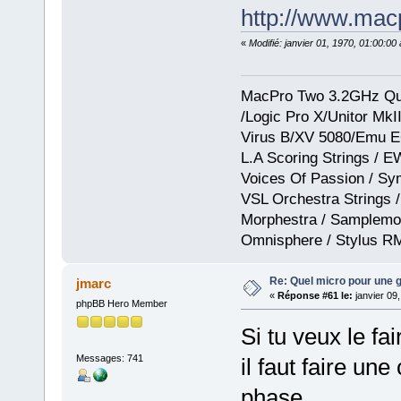
http://www.macp
«
Modifié: janvier 01, 1970, 01:00:0
MacPro Two 3.2GHz Qua
/Logic Pro X/Unitor Mk
Virus B/XV 5080/Emu E
L.A Scoring Strings / 
Voices Of Passion / Sy
VSL Orchestra Strings /
Morphestra / Samplemod
Omnisphere / Stylus R
Re: Quel micro pour une g
jmarc
«
Réponse #61 le:
janvier 09
phpBB Hero Member
Si tu veux le fa
Messages: 741
il faut faire une
phase....