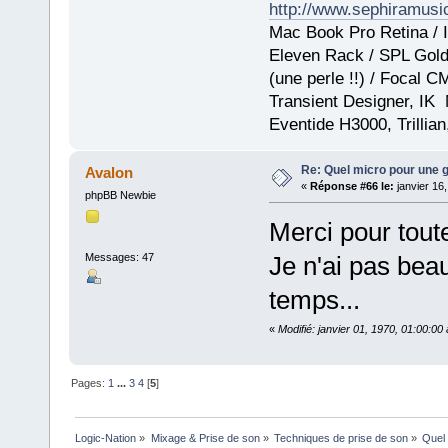
http://www.sephiramus
Mac Book Pro Retina / I
Eleven Rack / SPL GoldM
(une perle !!) / Focal 
Transient Designer, IK
Eventide H3000, Trillia
Re: Quel micro pour une g
Avalon
«
Réponse #66 le:
janvier 16
phpBB Newbie
Merci pour toute 
Messages: 47
Je n'ai pas bea
temps...
«
Modifié: janvier 01, 1970, 01:00:0
Pages:
1
...
3
4
[
5
]
Logic-Nation
»
Mixage & Prise de son
»
Techniques de prise de son
»
Quel 