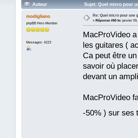
Auteur
Sujet: Quel micro pour un
Re: Quel micro pour une g
modigliano
«
Réponse #60 le:
janvier 09
phpBB Hero Member
MacProVideo a fa
Messages: 4223
les guitares ( a
Ca peut être un
savoir où place
devant un ampli 
MacProVideo fai
-50% ) sur ses tu