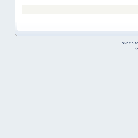
SMF 2.0.1
X