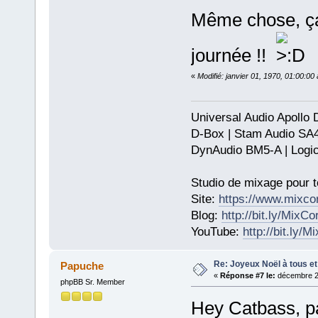
Même chose, ça 
journée !!
«
Modifié: janvier 01, 1970, 01:00:0
Universal Audio Apollo
D-Box | Stam Audio SA
DynAudio BM5-A | Logic
Studio de mixage pour t
Site:
https://www.mixco
Blog:
http://bit.ly/MixC
YouTube:
http://bit.ly/
Re: Joyeux Noël à tous et 
Papuche
«
Réponse #7 le:
décembre 26
phpBB Sr. Member
Hey Catbass, pas