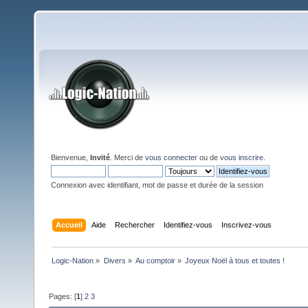
Bienvenue,
Invité
. Merci de
vous connecter
ou de
vous inscrire
.
Connexion avec identifiant, mot de passe et durée de la session
Accueil
Aide
Rechercher
Identifiez-vous
Inscrivez-vous
Logic-Nation
»
Divers
»
Au comptoir
»
Joyeux Noël à tous et toutes !
Pages: [
1
]
2
3