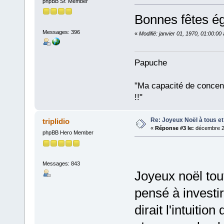
phpBB Sr. Member
Bonnes fêtes é
Messages: 396
«
Modifié: janvier 01, 1970, 01:00:0
Papuche
"Ma capacité de conce
!!"
Re: Joyeux Noël à tous et 
triplidio
«
Réponse #3 le:
décembre 25
phpBB Hero Member
Messages: 843
Joyeux noël to
pensé à investi
dirait l'intuitio