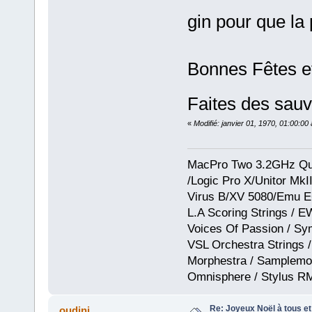
gin pour que la
Bonnes Fêtes et
Faites des sauv
«
Modifié: janvier 01, 1970, 01:00:0
MacPro Two 3.2GHz Qua
/Logic Pro X/Unitor Mk
Virus B/XV 5080/Emu E
L.A Scoring Strings / 
Voices Of Passion / Sy
VSL Orchestra Strings /
Morphestra / Samplemod
Omnisphere / Stylus R
Re: Joyeux Noël à tous et 
oudini