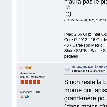
n'aura pas le pl
«
Modifié: janvier 01, 1970, 01:00:0
IMac 2.66 GHz Intel Cor
Core i7 2012 - 16 Go d
40 - Carte-son Metric
Shure SM7B - Basse San
pedales
Re: Joyeux Noël à tous et 
oudini
«
Réponse #4 le:
décembre 25
Administrator
phpBB Hero Member
Sinon reste la b
morue qui tapiss
Messages: 8418
grand-mère pour
(dans moins d'u