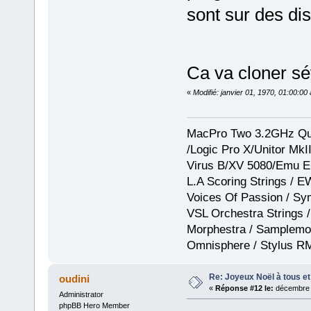
sont sur des dis
Ca va cloner sé
«
Modifié: janvier 01, 1970, 01:00:0
MacPro Two 3.2GHz Qua
/Logic Pro X/Unitor Mk
Virus B/XV 5080/Emu E
L.A Scoring Strings / 
Voices Of Passion / Sy
VSL Orchestra Strings /
Morphestra / Samplemod
Omnisphere / Stylus R
Re: Joyeux Noël à tous et 
oudini
«
Réponse #12 le:
décembre 2
Administrator
phpBB Hero Member