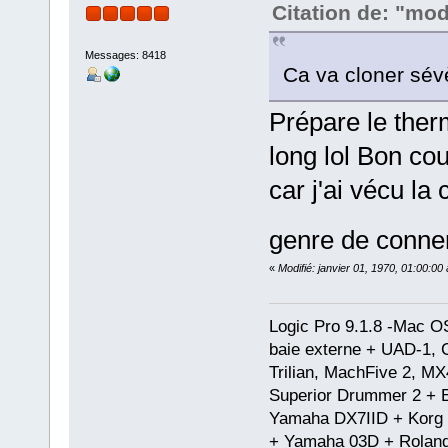
Citation de: "mod
Messages: 8418
Ca va cloner sévè
Prépare le ther
long lol Bon co
car j'ai vécu la
genre de conneri
«
Modifié: janvier 01, 1970, 01:00:0
Logic Pro 9.1.8 -Mac 
baie externe + UAD-1, 
Trilian, MachFive 2, MX
Superior Drummer 2 + 
Yamaha DX7IID + Korg
+ Yamaha 03D + Rolan