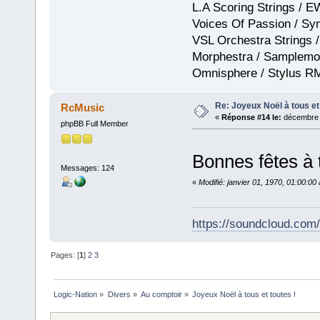
L.A Scoring Strings / 
Voices Of Passion / Sy
VSL Orchestra Strings /
Morphestra / Samplemod
Omnisphere / Stylus R
Re: Joyeux Noël à tous et 
RcMusic
«
Réponse #14 le:
décembre 2
phpBB Full Member
Bonnes fêtes à 
Messages: 124
«
Modifié: janvier 01, 1970, 01:00:0
https://soundcloud.com
Pages: [
1
]
2
3
Logic-Nation
»
Divers
»
Au comptoir
»
Joyeux Noël à tous et toutes !