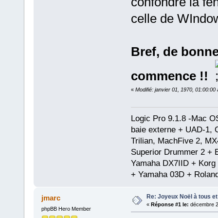
confondre la fe
celle de WIndow
Bref, de bonnes
commence !!
«
Modifié: janvier 01, 1970, 01:00:0
Logic Pro 9.1.8 -Mac 
baie externe + UAD-1, 
Trilian, MachFive 2, MX
Superior Drummer 2 + 
Yamaha DX7IID + Korg
+ Yamaha 03D + Rolan
Re: Joyeux Noël à tous et 
jmarc
«
Réponse #1 le:
décembre 25
phpBB Hero Member