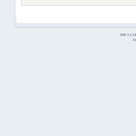
SMF 2.0.1
X