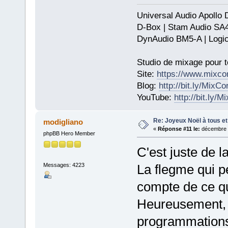
Universal Audio Apollo
D-Box | Stam Audio SA
DynAudio BM5-A | Logic
Studio de mixage pour t
Site:
https://www.mixco
Blog:
http://bit.ly/MixC
YouTube:
http://bit.ly/
Re: Joyeux Noël à tous et 
modigliano
«
Réponse #11 le:
décembre 2
phpBB Hero Member
C'est juste de l
Messages: 4223
La flegme qui p
compte de ce que
Heureusement
programmations,