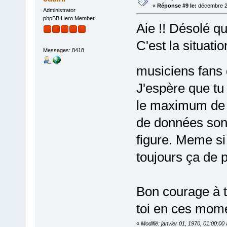
«
Réponse #9 le:
décembre 26
Administrator
phpBB Hero Member
Aie !! Désolé qu
C'est la situati
Messages: 8418
musiciens fans
J'espère que tu 
le maximum de c
de données sont
figure. Meme si
toujours ça de pr
Bon courage à t
toi en ces momen
«
Modifié: janvier 01, 1970, 01:00:0