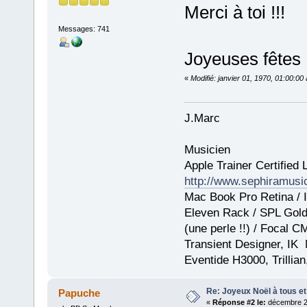
Merci à toi !!!
Messages: 741
Joyeuses fêtes !
«
Modifié: janvier 01, 1970, 01:00:0
J.Marc
Musicien
Apple Trainer Certified 
http://www.sephiramus
Mac Book Pro Retina / I
Eleven Rack / SPL GoldM
(une perle !!) / Focal 
Transient Designer, IK
Eventide H3000, Trillia
Re: Joyeux Noël à tous et 
Papuche
«
Réponse #2 le:
décembre 25