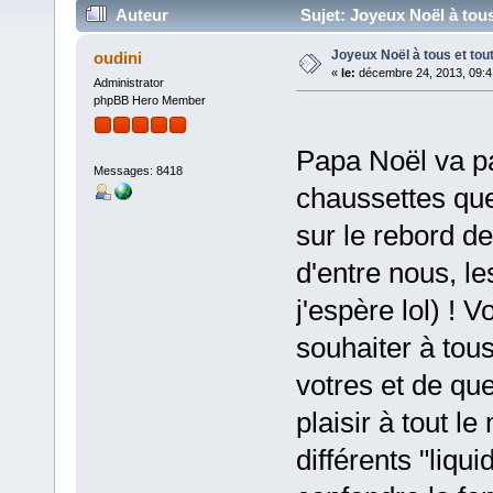
Auteur
Sujet: Joyeux Noël à tous
Joyeux Noël à tous et tout
oudini
«
le:
décembre 24, 2013, 09:4
Administrator
phpBB Hero Member
Papa Noël va pa
Messages: 8418
chaussettes qu
sur le rebord d
d'entre nous, l
j'espère lol) !
souhaiter à tou
votres et de que
plaisir à tout 
différents "liqu