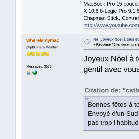
MacBook Pro 15 pouces
X 10.6.8-Logic Pro 9.1
Chapman Stick, Contreb
http://www.youtube.com
Re: Joyeux Noël à tous et 
whereismymac
«
Réponse #6 le:
décembre 25
phpBB Hero Member
Joyeux Nöel à t
Messages: 3573
gentil avec vous
Citation de: "cat
Bonnes fêtes à t
Envoyé d'un Sud h
pas trop l'habitu