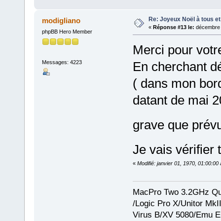
Re: Joyeux Noël à tous et 
modigliano
«
Réponse #13 le:
décembre 2
phpBB Hero Member
Merci pour votr
Messages: 4223
En cherchant d
( dans mon bor
datant de mai 2
grave que pré
Je vais vérifier
«
Modifié: janvier 01, 1970, 01:00:0
MacPro Two 3.2GHz Qua
/Logic Pro X/Unitor Mk
Virus B/XV 5080/Emu E