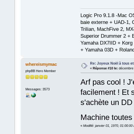
Logic Pro 9.1.8 -Mac 
baie externe + UAD-1, 
Trilian, MachFive 2, MX
Superior Drummer 2 + 
Yamaha DX7IID + Korg
+ Yamaha 03D + Rolan
Re: Joyeux Noël à tous et 
whereismymac
«
Réponse #10 le:
décembre 2
phpBB Hero Member
Arf pas cool ! 
Messages: 3573
facilement ! Et 
s'achète un DD e
Machine toutes
«
Modifié: janvier 01, 1970, 01:00:0