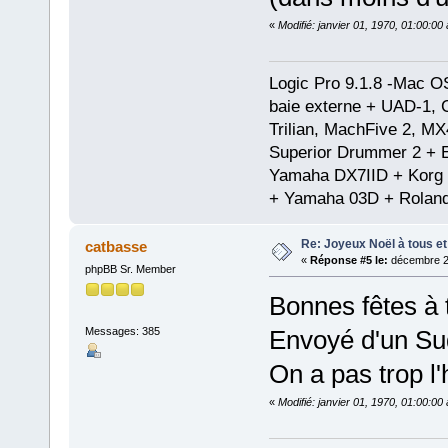
«
Modifié: janvier 01, 1970, 01:00:0
Logic Pro 9.1.8 -Mac 
baie externe + UAD-1, 
Trilian, MachFive 2, MX
Superior Drummer 2 + 
Yamaha DX7IID + Korg
+ Yamaha 03D + Rolan
Re: Joyeux Noël à tous et 
catbasse
«
Réponse #5 le:
décembre 25
phpBB Sr. Member
Bonnes fêtes à 
Messages: 385
Envoyé d'un Sud 
On a pas trop l'
«
Modifié: janvier 01, 1970, 01:00:0