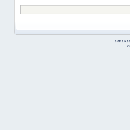
SMF 2.0.1
X