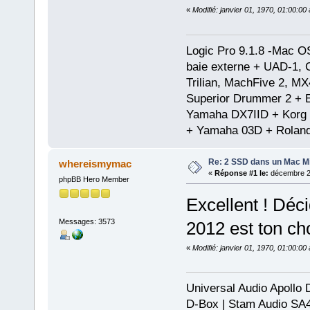
«
Modifié: janvier 01, 1970, 01:00:0
Logic Pro 9.1.8 -Mac 
baie externe + UAD-1, 
Trilian, MachFive 2, MX
Superior Drummer 2 + 
Yamaha DX7IID + Korg
+ Yamaha 03D + Rolan
Re: 2 SSD dans un Mac Min
whereismymac
«
Réponse #1 le:
décembre 25
phpBB Hero Member
Excellent ! Déc
Messages: 3573
2012 est ton ch
«
Modifié: janvier 01, 1970, 01:00:0
Universal Audio Apollo
D-Box | Stam Audio SA