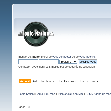
Bienvenue,
Invité
. Merci de
vous connecter
ou de
vous inscrire
.
Connexion avec identifiant, mot de passe et durée de la session
Accueil
Aide
Rechercher
Identifiez-vous
Inscrivez-vous
Logic-Nation
»
Autour du Mac
»
Bien choisir son Mac
»
2 SSD dans un Mac M
Pages: [
1
]