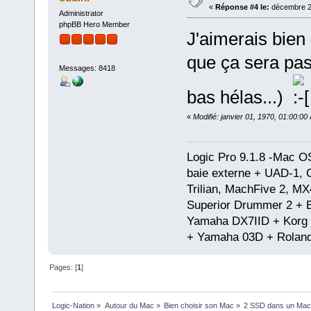
«
Réponse #4 le:
décembre 25
Administrator
phpBB Hero Member
J'aimerais bien 
que ça sera pas
Messages: 8418
bas hélas...)
«
Modifié: janvier 01, 1970, 01:00:0
Logic Pro 9.1.8 -Mac 
baie externe + UAD-1, 
Trilian, MachFive 2, MX
Superior Drummer 2 + 
Yamaha DX7IID + Korg
+ Yamaha 03D + Rolan
Pages: [
1
]
Logic-Nation
»
Autour du Mac
»
Bien choisir son Mac
»
2 SSD dans un Mac M