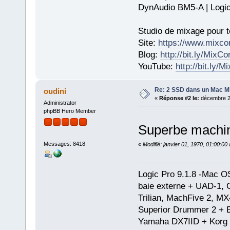
DynAudio BM5-A | Logic
Studio de mixage pour t
Site:
https://www.mixco
Blog:
http://bit.ly/MixC
YouTube:
http://bit.ly/
Re: 2 SSD dans un Mac Min
oudini
«
Réponse #2 le:
décembre 25
Administrator
phpBB Hero Member
Superbe machine
Messages: 8418
«
Modifié: janvier 01, 1970, 01:00:0
Logic Pro 9.1.8 -Mac 
baie externe + UAD-1, 
Trilian, MachFive 2, MX
Superior Drummer 2 + 
Yamaha DX7IID + Korg