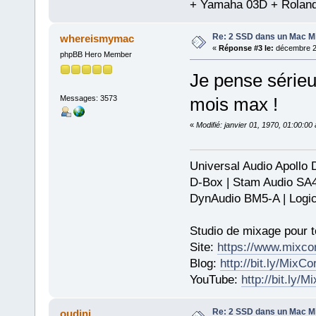
+ Yamaha 03D + Rolan
Re: 2 SSD dans un Mac Min
whereismymac
«
Réponse #3 le:
décembre 25
phpBB Hero Member
Je pense sérieu
Messages: 3573
mois max !
«
Modifié: janvier 01, 1970, 01:00:0
Universal Audio Apollo
D-Box | Stam Audio SA
DynAudio BM5-A | Logic
Studio de mixage pour t
Site:
https://www.mixco
Blog:
http://bit.ly/MixC
YouTube:
http://bit.ly/
Re: 2 SSD dans un Mac Min
oudini