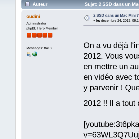
Auteur
Sujet: 2 SSD dans un Mac 
2 SSD dans un Mac Mini ? 
oudini
«
le:
décembre 24, 2013, 09:1
Administrator
phpBB Hero Member
On a vu déjà l'
Messages: 8418
2012. Vous vou
en mettre un aut
en vidéo avec t
y parvenir ! Que
2012 !! Il a tou
[youtube:3t6pk
v=63WL3Q7UujI