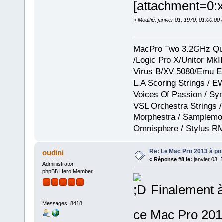
[attachment=0:
«
Modifié: janvier 01, 1970, 01:00:0
MacPro Two 3.2GHz Qua
/Logic Pro X/Unitor Mk
Virus B/XV 5080/Emu E
L.A Scoring Strings / 
Voices Of Passion / Sy
VSL Orchestra Strings /
Morphestra / Samplemod
Omnisphere / Stylus R
Re: Le Mac Pro 2013 à poil
oudini
«
Réponse #8 le:
janvier 03, 
Administrator
phpBB Hero Member
Finalement à 
Messages: 8418
ce Mac Pro 2