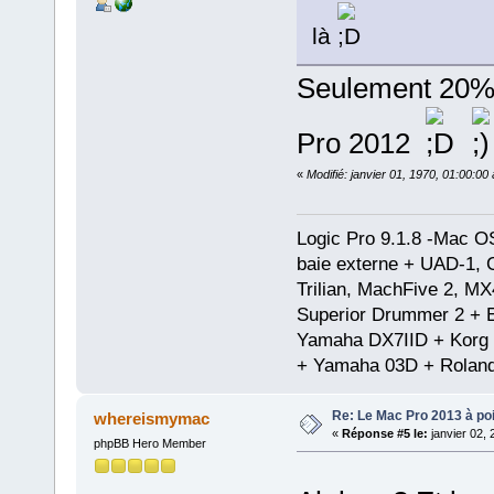
là
Seulement 20% 
Pro 2012
«
Modifié: janvier 01, 1970, 01:00:0
Logic Pro 9.1.8 -Mac 
baie externe + UAD-1, 
Trilian, MachFive 2, MX
Superior Drummer 2 + 
Yamaha DX7IID + Korg
+ Yamaha 03D + Rolan
Re: Le Mac Pro 2013 à poil
whereismymac
«
Réponse #5 le:
janvier 02, 
phpBB Hero Member