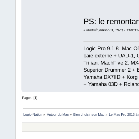
PS: le remonta
«
Modifié: janvier 01, 1970, 01:00:0
Logic Pro 9.1.8 -Mac 
baie externe + UAD-1, 
Trilian, MachFive 2, MX
Superior Drummer 2 + 
Yamaha DX7IID + Korg
+ Yamaha 03D + Rolan
Pages: [
1
]
Logic-Nation
»
Autour du Mac
»
Bien choisir son Mac
»
Le Mac Pro 2013 à p