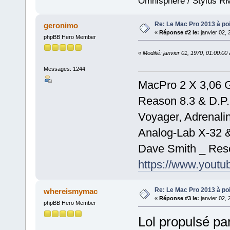
Omnisphere / Stylus R
Re: Le Mac Pro 2013 à poil
geronimo
«
Réponse #2 le:
janvier 02, 
phpBB Hero Member
«
Modifié: janvier 01, 1970, 01:00:0
Messages: 1244
MacPro 2 X 3,06 
Reason 8.3 & D.P
Voyager, Adrenalin
Analog-Lab X-32 
Dave Smith _ Reso
https://www.yout
Re: Le Mac Pro 2013 à poil
whereismymac
«
Réponse #3 le:
janvier 02, 
phpBB Hero Member
Lol propulsé pa