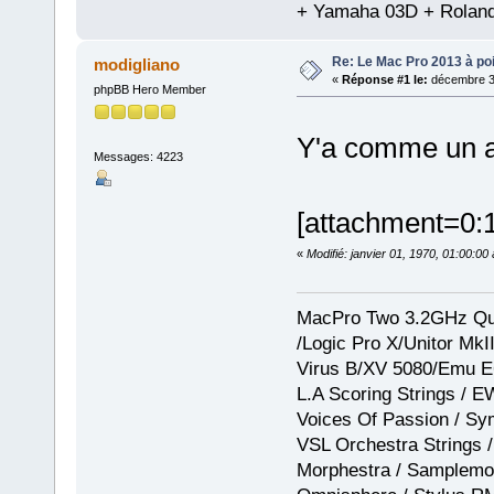
+ Yamaha 03D + Rolan
Re: Le Mac Pro 2013 à poil
modigliano
«
Réponse #1 le:
décembre 30
phpBB Hero Member
Y'a comme un a
Messages: 4223
[attachment=0:
«
Modifié: janvier 01, 1970, 01:00:0
MacPro Two 3.2GHz Qua
/Logic Pro X/Unitor Mk
Virus B/XV 5080/Emu E
L.A Scoring Strings / 
Voices Of Passion / Sy
VSL Orchestra Strings /
Morphestra / Samplemod