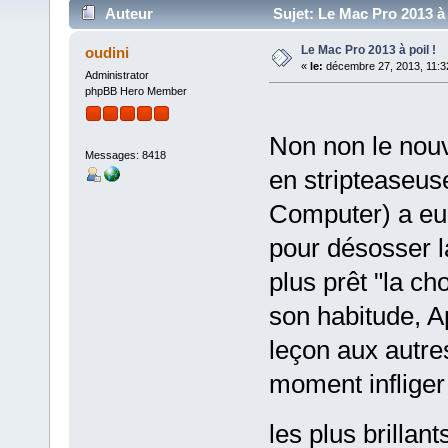
Auteur
Sujet: Le Mac Pro 2013 à 
Le Mac Pro 2013 à poil !
oudini
«
le:
décembre 27, 2013, 11:3
Administrator
phpBB Hero Member
Non non le nou
Messages: 8418
en stripteaseus
Computer) a eu 
pour désosser l
plus prêt "la c
son habitude, A
leçon aux autre
moment infliger 
les plus brillan