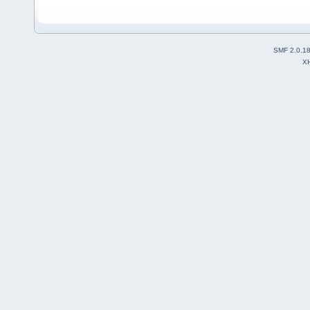
SMF 2.0.1
X