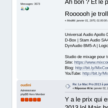
Ah bon ? Et le pr
Messages: 3573
Roooooh je trol
«
Modifié: janvier 01, 1970, 01:00:0
Universal Audio Apollo
D-Box | Stam Audio SA
DynAudio BM5-A | Logic
Studio de mixage pour t
Site:
https://www.mixco
Blog:
http://bit.ly/MixC
YouTube:
http://bit.ly/
Re: Le Mac Pro 2013 à poil
oudini
«
Réponse #6 le:
janvier 02, 
Administrator
phpBB Hero Member
Y a le prix qui 
2013 lol Mais b