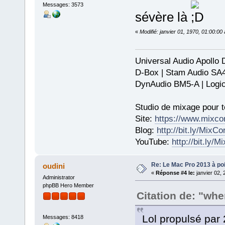
Messages: 3573
sévère là
«
Modifié: janvier 01, 1970, 01:00:0
Universal Audio Apollo
D-Box | Stam Audio SA
DynAudio BM5-A | Logic
Studio de mixage pour t
Site:
https://www.mixco
Blog:
http://bit.ly/MixC
YouTube:
http://bit.ly/
Re: Le Mac Pro 2013 à poil
oudini
«
Réponse #4 le:
janvier 02, 
Administrator
phpBB Hero Member
Citation de: "wh
Lol propulsé par
Messages: 8418