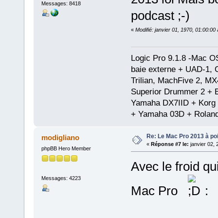
Messages: 8418
podcast ;-)
«
Modifié: janvier 01, 1970, 01:00:0
Logic Pro 9.1.8 -Mac 
baie externe + UAD-1, 
Trilian, MachFive 2, MX
Superior Drummer 2 + 
Yamaha DX7IID + Korg
+ Yamaha 03D + Rolan
Re: Le Mac Pro 2013 à poil
modigliano
«
Réponse #7 le:
janvier 02, 
phpBB Hero Member
Avec le froid q
Messages: 4223
Mac Pro
: