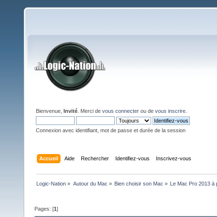
Bienvenue,
Invité
. Merci de
vous connecter
ou de
vous inscrire
.
Connexion avec identifiant, mot de passe et durée de la session
Accueil
Aide
Rechercher
Identifiez-vous
Inscrivez-vous
Logic-Nation
»
Autour du Mac
»
Bien choisir son Mac
»
Le Mac Pro 2013 à p
Pages: [
1
]