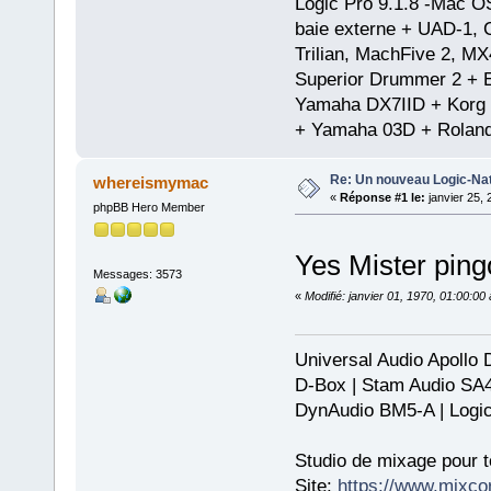
Logic Pro 9.1.8 -Mac 
baie externe + UAD-1, 
Trilian, MachFive 2, MX
Superior Drummer 2 + 
Yamaha DX7IID + Korg
+ Yamaha 03D + Rolan
Re: Un nouveau Logic-Nat
whereismymac
«
Réponse #1 le:
janvier 25, 
phpBB Hero Member
Yes Mister ping
Messages: 3573
«
Modifié: janvier 01, 1970, 01:00:0
Universal Audio Apollo
D-Box | Stam Audio SA
DynAudio BM5-A | Logic
Studio de mixage pour t
Site:
https://www.mixco