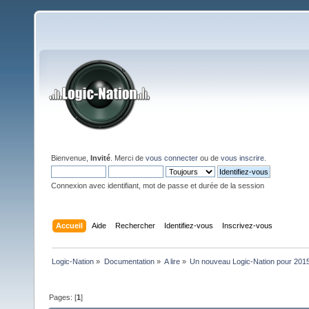
Bienvenue,
Invité
. Merci de
vous connecter
ou de
vous inscrire
.
Connexion avec identifiant, mot de passe et durée de la session
Accueil
Aide
Rechercher
Identifiez-vous
Inscrivez-vous
Logic-Nation
»
Documentation
»
A lire
»
Un nouveau Logic-Nation pour 201
Pages: [
1
]