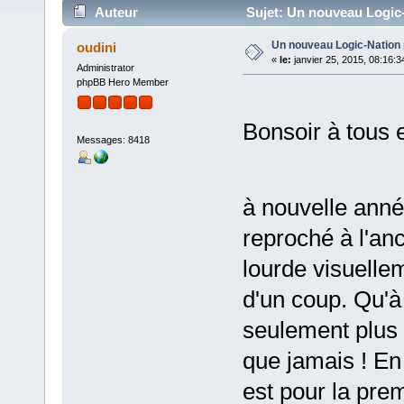
Auteur
Sujet: Un nouveau Logic-
Un nouveau Logic-Nation
oudini
«
le:
janvier 25, 2015, 08:16:3
Administrator
phpBB Hero Member
Bonsoir à tous e
Messages: 8418
à nouvelle anné
reproché à l'an
lourde visuellem
d'un coup. Qu'à
seulement plus 
que jamais ! En 
est pour la prem