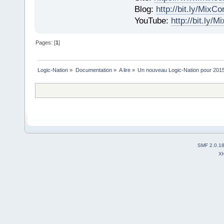
Blog:
http://bit.ly/MixC
YouTube:
http://bit.ly/
Pages: [
1
]
Logic-Nation
»
Documentation
»
A lire
»
Un nouveau Logic-Nation pour 201
SMF 2.0.1
X