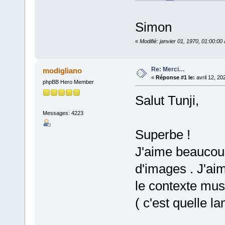
Simon
«
Modifié: janvier 01, 1970, 01:00:0
Re: Merci…
modigliano
«
Réponse #1 le:
avril 12, 20
phpBB Hero Member
Salut Tunji,
Messages: 4223
Superbe !
J'aime beaucou
d'images . J'aim
le contexte musi
( c'est quelle la