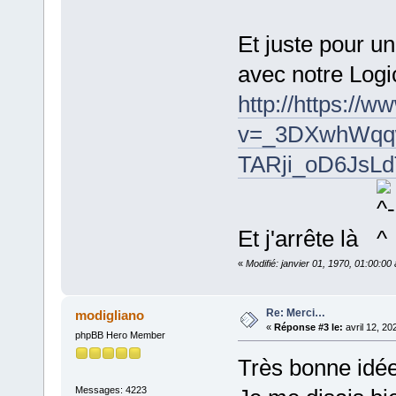
Et juste pour un
avec notre Logic
http://https://
v=_3DXwhWqqw
TARji_oD6JsL
Et j'arrête là
«
Modifié: janvier 01, 1970, 01:00:0
Re: Merci…
modigliano
«
Réponse #3 le:
avril 12, 20
phpBB Hero Member
Très bonne idée
Messages: 4223