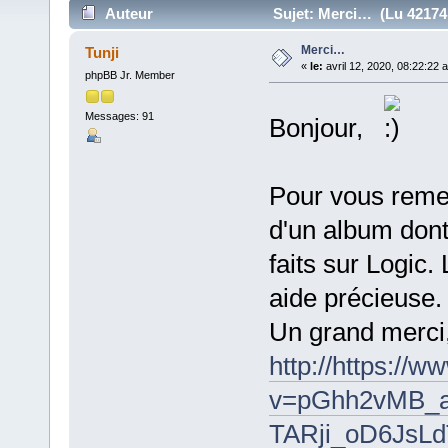
Auteur
Sujet: Merci… (Lu 42174 
Merci…
Tunji
«
le:
avril 12, 2020, 08:22:22 
phpBB Jr. Member
Messages: 91
Bonjour,
Pour vous remer
d'un album dont 
faits sur Logic
aide précieuse.
Un grand merci
http://https://
v=pGhh2vMB_a
TARji_oD6JsLd