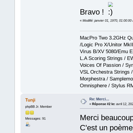
Bravo !
«
Modifié: janvier 01, 1970, 01:00:0
MacPro Two 3.2GHz Qua
/Logic Pro X/Unitor Mk
Virus B/XV 5080/Emu E
L.A Scoring Strings / 
Voices Of Passion / Sy
VSL Orchestra Strings /
Morphestra / Samplemod
Omnisphere / Stylus R
Re: Merci…
Tunji
«
Réponse #2 le:
avril 12, 20
phpBB Jr. Member
Merci beaucoup,
Messages: 91
C'est un poème 