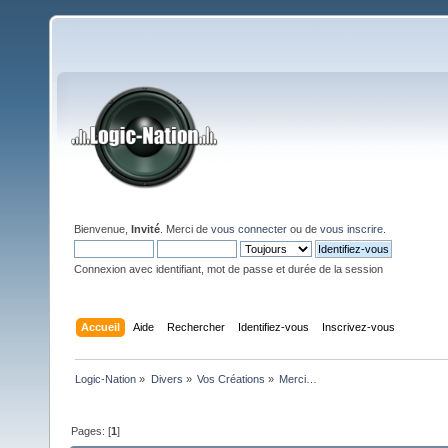
Bienvenue,
Invité
. Merci de
vous connecter
ou de
vous inscrire
.
Connexion avec identifiant, mot de passe et durée de la session
Accueil
Aide
Rechercher
Identifiez-vous
Inscrivez-vous
Logic-Nation
»
Divers
»
Vos Créations
»
Merci…
Pages: [
1
]