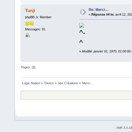
Re: Merci…
Tunji
«
Réponse #4 le:
avril 12, 20
phpBB Jr. Member
Messages: 91
«
Modifié: janvier 01, 1970, 01:00:0
Pages: [
1
]
Logic-Nation
»
Divers
»
Vos Créations
»
Merci…
SMF 2.0.1