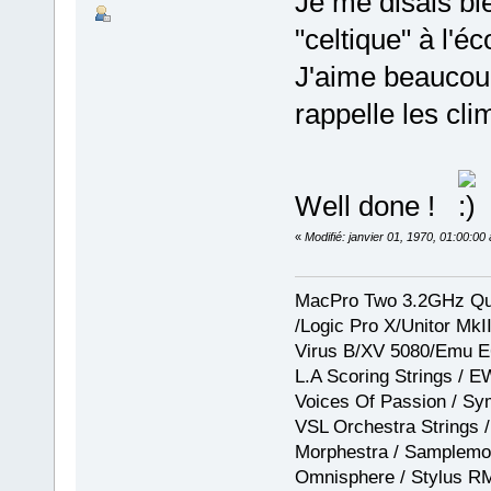
Je me disais bi
"celtique" à l'éc
J'aime beaucoup
rappelle les cl
Well done !
«
Modifié: janvier 01, 1970, 01:00:0
MacPro Two 3.2GHz Qua
/Logic Pro X/Unitor Mk
Virus B/XV 5080/Emu E
L.A Scoring Strings / 
Voices Of Passion / Sy
VSL Orchestra Strings /
Morphestra / Samplemod
Omnisphere / Stylus R