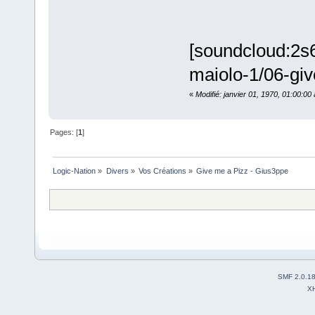
[soundcloud:2s6
maiolo-1/06-giv
«
Modifié: janvier 01, 1970, 01:00:0
Pages: [
1
]
Logic-Nation
»
Divers
»
Vos Créations
»
Give me a Pizz - Gius3ppe
SMF 2.0.1
X