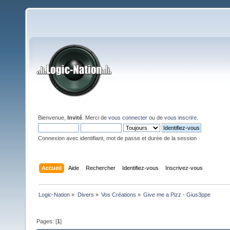
Bienvenue,
Invité
. Merci de
vous connecter
ou de
vous inscrire
.
Connexion avec identifiant, mot de passe et durée de la session
Accueil
Aide
Rechercher
Identifiez-vous
Inscrivez-vous
Logic-Nation
»
Divers
»
Vos Créations
»
Give me a Pizz - Gius3ppe
Pages: [
1
]