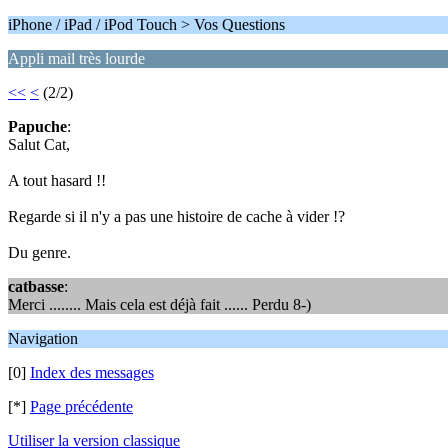
iPhone / iPad / iPod Touch > Vos Questions
Appli mail très lourde
<<
<
(2/2)
Papuche
:
Salut Cat,
A tout hasard !!
Regarde si il n'y a pas une histoire de cache à vider !?
Du genre.
catbasse
:
Merci ........ Mais cela est déjà fait ...... Perdu 8-)
Navigation
[0]
Index des messages
[*]
Page précédente
Utiliser la version classique