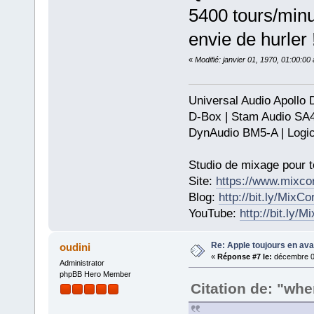
5400 tours/minu
envie de hurler !
«
Modifié: janvier 01, 1970, 01:00:0
Universal Audio Apollo
D-Box | Stam Audio SA
DynAudio BM5-A | Logic
Studio de mixage pour t
Site:
https://www.mixco
Blog:
http://bit.ly/MixC
YouTube:
http://bit.ly/
Re: Apple toujours en ava
oudini
«
Réponse #7 le:
décembre 01
Administrator
phpBB Hero Member
Citation de: "wh