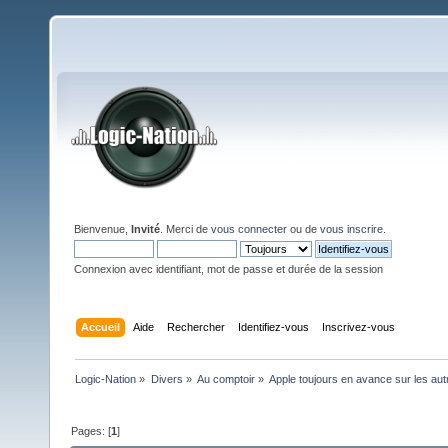
Bienvenue,
Invité
. Merci de
vous connecter
ou de
vous inscrire
.
Connexion avec identifiant, mot de passe et durée de la session
Accueil
Aide
Rechercher
Identifiez-vous
Inscrivez-vous
Logic-Nation
»
Divers
»
Au comptoir
»
Apple toujours en avance sur les aut
Pages: [
1
]