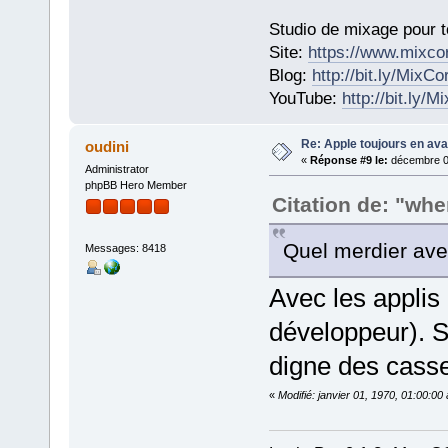
Studio de mixage pour t
Site:
https://www.mixco
Blog:
http://bit.ly/MixC
YouTube:
http://bit.ly/
Re: Apple toujours en ava
oudini
«
Réponse #9 le:
décembre 01
Administrator
phpBB Hero Member
Citation de: "wh
Quel merdier ave
Messages: 8418
Avec les applis 
développeur). 
digne des casse-
«
Modifié: janvier 01, 1970, 01:00:0