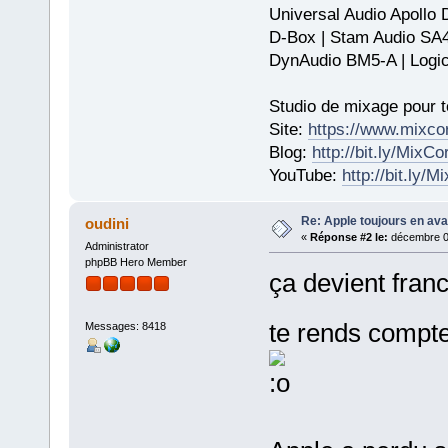
Universal Audio Apollo
D-Box | Stam Audio SA
DynAudio BM5-A | Logic
Studio de mixage pour t
Site:
https://www.mixco
Blog:
http://bit.ly/MixC
YouTube:
http://bit.ly/
Re: Apple toujours en ava
oudini
«
Réponse #2 le:
décembre 01
Administrator
phpBB Hero Member
ça devient fran
te rends compte
Messages: 8418