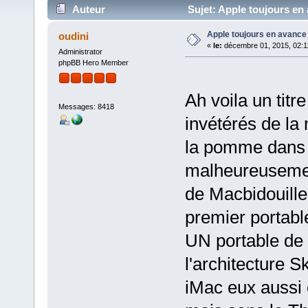
Auteur
Sujet: Apple toujours en 
Apple toujours en avance 
oudini
«
le:
décembre 01, 2015, 02:1
Administrator
phpBB Hero Member
Ah voila un titre
Messages: 8418
invétérés de la
la pomme dans m
malheureusement
de Macbidouille
premier portable
UN portable de 
l'architecture 
iMac eux aussi 