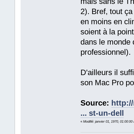
mais sans le Thu
2). Bref, tout 
en moins en cli
soient à la poin
dans le monde d
professionnel).
D'ailleurs il su
son Mac Pro pou
Source:
http:/
... st-un-dell
«
Modifié: janvier 01, 1970, 01:00:0