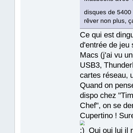
disques de 5400
rêver non plus, 
Ce qui est ding
d'entrée de jeu
Macs (j'ai vu u
USB3, Thunderb
cartes réseau, 
Quand on pense
dispo chez "Tim 
Chef", on se de
Cupertino ! Sur
Oui oui lui il 