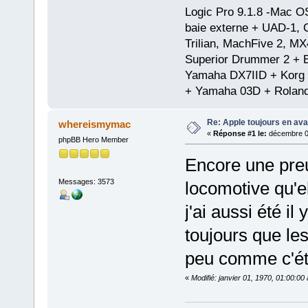
Logic Pro 9.1.8 -Mac 
baie externe + UAD-1, 
Trilian, MachFive 2, MX
Superior Drummer 2 + 
Yamaha DX7IID + Korg
+ Yamaha 03D + Rolan
Re: Apple toujours en ava
whereismymac
«
Réponse #1 le:
décembre 01
phpBB Hero Member
Encore une pre
Messages: 3573
locomotive qu'el
j'ai aussi été i
toujours que le
peu comme c'éta
«
Modifié: janvier 01, 1970, 01:00:0