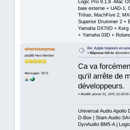
Logic Pro 9.1.8 -Mac 
baie externe + UAD-1, 
Trilian, MachFive 2, MX
Superior Drummer 2 + 
Yamaha DX7IID + Korg
+ Yamaha 03D + Rolan
Re: Apple toujours en ava
whereismymac
«
Réponse #10 le:
décembre 0
phpBB Hero Member
Ca va forcément
Messages: 3573
qu'il arrête de 
développeurs.
«
Modifié: janvier 01, 1970, 01:00:0
Universal Audio Apollo
D-Box | Stam Audio SA
DynAudio BM5-A | Logic