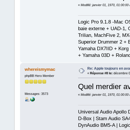
«
Modifié: janvier 01, 1970, 01:00:0
Logic Pro 9.1.8 -Mac 
baie externe + UAD-1, 
Trilian, MachFive 2, MX
Superior Drummer 2 + 
Yamaha DX7IID + Korg
+ Yamaha 03D + Rolan
Re: Apple toujours en ava
whereismymac
«
Réponse #8 le:
décembre 01
phpBB Hero Member
Quel merdier av
Messages: 3573
«
Modifié: janvier 01, 1970, 01:00:0
Universal Audio Apollo
D-Box | Stam Audio SA
DynAudio BM5-A | Logic