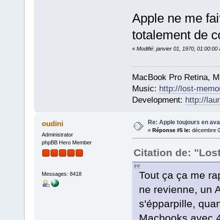
Apple ne me fai
totalement de 
«
Modifié: janvier 01, 1970, 01:00:0
MacBook Pro Retina, M
Music:
http://lost-memo
Development:
http://la
Re: Apple toujours en ava
oudini
«
Réponse #5 le:
décembre 01
Administrator
phpBB Hero Member
Citation de: "Lo
Tout ça ça me ra
Messages: 8418
ne revienne, un 
s'épparpille, qu
Macbooks avec 4