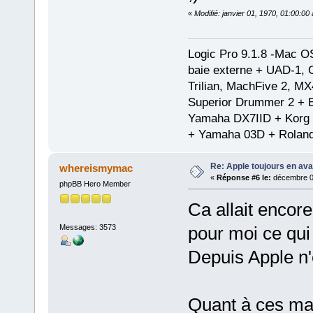
«
Modifié: janvier 01, 1970, 01:00:0
Logic Pro 9.1.8 -Mac 
baie externe + UAD-1, 
Trilian, MachFive 2, MX
Superior Drummer 2 + 
Yamaha DX7IID + Korg
+ Yamaha 03D + Rolan
Re: Apple toujours en ava
whereismymac
«
Réponse #6 le:
décembre 01
phpBB Hero Member
Ca allait encor
Messages: 3573
pour moi ce qui 
Depuis Apple n'
Quant à ces ma