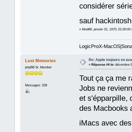
considérer séri
sauf hackintos
«
Modifié: janvier 01, 1970, 01:00:0
LogicProX-MacOS|Sona
Re: Apple toujours en ava
Lost Memories
«
Réponse #4 le:
décembre 01
phpBB Sr. Member
Tout ça ça me r
Messages: 338
Jobs ne revienn
et s'épparpille
des Macbooks 
iMacs avec des