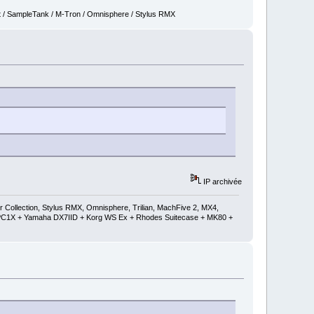
t / SampleTank / M-Tron / Omnisphere / Stylus RMX
IP archivée
ollection, Stylus RMX, Omnisphere, Trilian, MachFive 2, MX4,
 + PC1X + Yamaha DX7IID + Korg WS Ex + Rhodes Suitecase + MK80 +