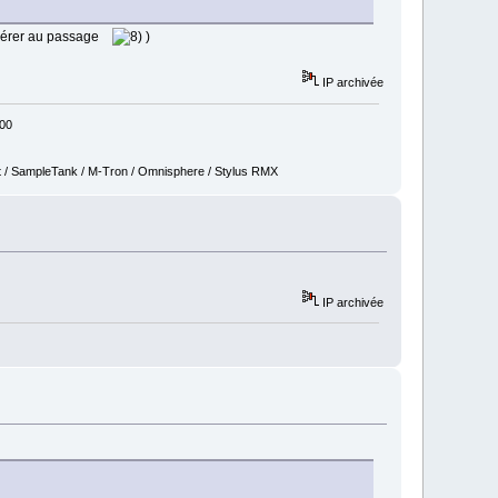
récupérer au passage
)
IP archivée
800
t / SampleTank / M-Tron / Omnisphere / Stylus RMX
IP archivée