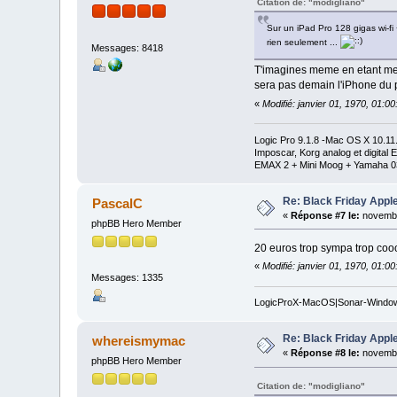
Citation de: "modigliano"
Sur un iPad Pro 128 gigas wi-fi
rien seulement ...
Messages: 8418
T'imagines meme en etant m
sera pas demain l'iPhone du p
«
Modifié: janvier 01, 1970, 01:0
Logic Pro 9.1.8 -Mac OS X 10.1
Imposcar, Korg analog et digit
EMAX 2 + Mini Moog + Yamaha 0
Re: Black Friday Appl
PascalC
«
Réponse #7 le:
novembr
phpBB Hero Member
20 euros trop sympa trop co
«
Modifié: janvier 01, 1970, 01:0
Messages: 1335
LogicProX-MacOS|Sonar-Windo
Re: Black Friday Appl
whereismymac
«
Réponse #8 le:
novembr
phpBB Hero Member
Citation de: "modigliano"