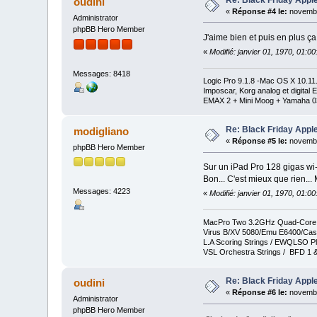
oudini
«
Réponse #4 le:
novembr
Administrator
phpBB Hero Member
J'aime bien et puis en plus ç
«
Modifié: janvier 01, 1970, 01:0
Messages: 8418
Logic Pro 9.1.8 -Mac OS X 10.1
Imposcar, Korg analog et digit
EMAX 2 + Mini Moog + Yamaha 0
Re: Black Friday Appl
modigliano
«
Réponse #5 le:
novembr
phpBB Hero Member
Sur un iPad Pro 128 gigas wi-
Bon... C'est mieux que rien...
Messages: 4223
«
Modifié: janvier 01, 1970, 01:0
MacPro Two 3.2GHz Quad-Core In
Virus B/XV 5080/Emu E6400/Cas
L.A Scoring Strings / EWQLSO Pl
VSL Orchestra Strings / BFD 1 &
Re: Black Friday Appl
oudini
«
Réponse #6 le:
novembr
Administrator
phpBB Hero Member