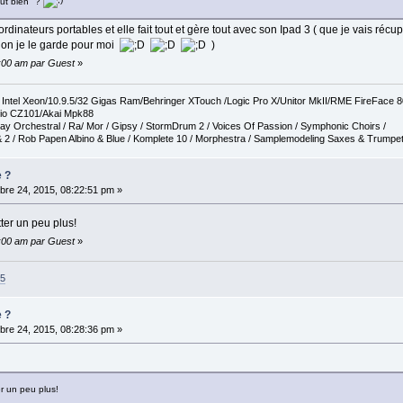
aut bien" ?
 ordinateurs portables et elle fait tout et gère tout avec son Ipad 3 ( que je vais 
inon je le garde pour moi
)
0:00 am par Guest
»
tel Xeon/10.9.5/32 Gigas Ram/Behringer XTouch /Logic Pro X/Unitor MkII/RME FireFace 
io CZ101/Akai Mpk88
ay Orchestral / Ra/ Mor / Gipsy / StormDrum 2 / Voices Of Passion / Symphonic Choirs /
 2 / Rob Papen Albino & Blue / Komplete 10 / Morphestra / Samplemodeling Saxes & Trumpe
e ?
re 24, 2015, 08:22:51 pm »
ter un peu plus!
0:00 am par Guest
»
35
e ?
re 24, 2015, 08:28:36 pm »
r un peu plus!