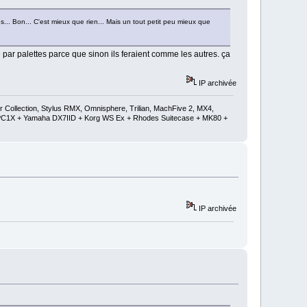
... Bon... C'est mieux que rien... Mais un tout petit peu mieux que
par palettes parce que sinon ils feraient comme les autres. ça
IP archivée
ollection, Stylus RMX, Omnisphere, Trilian, MachFive 2, MX4,
 + PC1X + Yamaha DX7IID + Korg WS Ex + Rhodes Suitecase + MK80 +
IP archivée