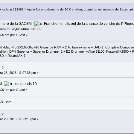
 + cellular ( 1249€ ), Apple fait une ristourne de 20 € environ, quand on est membre de Sacem plus
embre de la SACEM !
Franchement ils ont de la chance de vendre de l'iPhone 
euple façon coccinelle lol
0:00 am par Guest
»
1.6 -Mac Pro 2X2.66Ghz+10 Gigas de RAM + 2 To baie externe + UAD-1, Complete Composer C
al Edition, DFH Superior + Superior Drummer 2 + EZ Drummer + Akai S1100, Kurzweil K2500
3D + Roland AX-7
e ?
e 23, 2015, 11:07:35 pm »
ool
j'en prends 10
0:00 am par Guest
»
ws10pro
e ?
e 23, 2015, 11:23:19 pm »