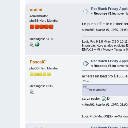
Re: Black Friday Appl
oudini
«
Réponse #2 le:
novembr
Administrator
phpBB Hero Member
Le jour ou "Tim le cuisiner" fe
«
Modifié: janvier 01, 1970, 01:0
Messages: 8418
Logic Pro 9.1.8 -Mac OS X 10.1
Imposcar, Korg analog et digit
EMAX 2 + Mini Moog + Yamaha 0
Re: Black Friday Appl
PascalC
«
Réponse #3 le:
novembr
phpBB Hero Member
achetez un Ipad pro à 1000 eu
Citer
Messages: 1335
"Tim le cuisinier"
ça va rester
«
Modifié: janvier 01, 1970, 01:0
LogicProX-MacOS|Sonar-Windo
Re: Black Friday Appl