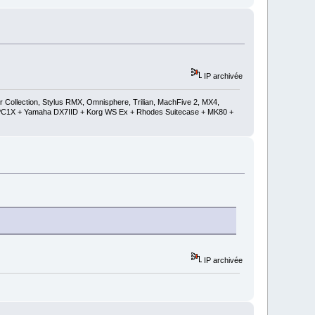
IP archivée
ollection, Stylus RMX, Omnisphere, Trilian, MachFive 2, MX4,
 + PC1X + Yamaha DX7IID + Korg WS Ex + Rhodes Suitecase + MK80 +
IP archivée