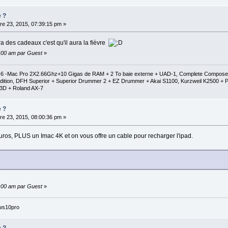
e ?
e 23, 2015, 07:39:15 pm »
ra des cadeaux c'est qu'il aura la fièvre
0:00 am par Guest
»
1.6 -Mac Pro 2X2.66Ghz+10 Gigas de RAM + 2 To baie externe + UAD-1, Complete Composer C
al Edition, DFH Superior + Superior Drummer 2 + EZ Drummer + Akai S1100, Kurzweil K2500
3D + Roland AX-7
e ?
e 23, 2015, 08:00:36 pm »
ros, PLUS un Imac 4K et on vous offre un cable pour recharger l'ipad.
0:00 am par Guest
»
ws10pro
e ?