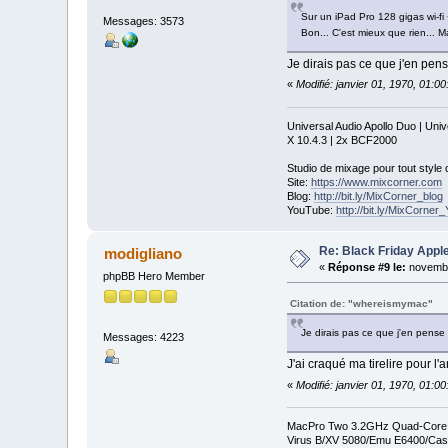
Sur un iPad Pro 128 gigas wi-fi
Messages: 3573
Bon... C'est mieux que rien... M
Je dirais pas ce que j'en pense
«
Modifié: janvier 01, 1970, 01:0
Universal Audio Apollo Duo | Un
X 10.4.3 | 2x BCF2000
Studio de mixage pour tout style
Site:
https://www.mixcorner.com
Blog:
http://bit.ly/MixCorner_blog
YouTube:
http://bit.ly/MixCorne
Re: Black Friday Appl
modigliano
«
Réponse #9 le:
novembr
phpBB Hero Member
Citation de: "whereismymac"
Je dirais pas ce que j'en pense 
Messages: 4223
J'ai craqué ma tirelire pour l
«
Modifié: janvier 01, 1970, 01:0
MacPro Two 3.2GHz Quad-Core In
Virus B/XV 5080/Emu E6400/Cas