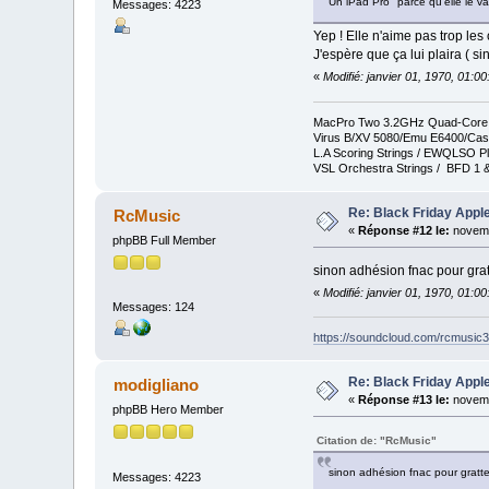
Un iPad Pro "parce qu'elle le v
Messages: 4223
Yep ! Elle n'aime pas trop les
J'espère que ça lui plaira ( s
«
Modifié: janvier 01, 1970, 01:0
MacPro Two 3.2GHz Quad-Core In
Virus B/XV 5080/Emu E6400/Cas
L.A Scoring Strings / EWQLSO Pl
VSL Orchestra Strings / BFD 1 &
Re: Black Friday Appl
RcMusic
«
Réponse #12 le:
novemb
phpBB Full Member
sinon adhésion fnac pour grat
«
Modifié: janvier 01, 1970, 01:0
Messages: 124
https://soundcloud.com/rcmusic
Re: Black Friday Appl
modigliano
«
Réponse #13 le:
novemb
phpBB Hero Member
Citation de: "RcMusic"
sinon adhésion fnac pour gratte
Messages: 4223