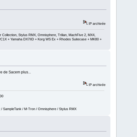
IP archivée
ollection, Stylus RMX, Omnisphere, Trilian, MachFive 2, MX4,
 + PC1X + Yamaha DX7IID + Korg WS Ex + Rhodes Suitecase + MK80 +
re de Sacem plus...
IP archivée
800
t / SampleTank / M-Tron / Omnisphere / Stylus RMX