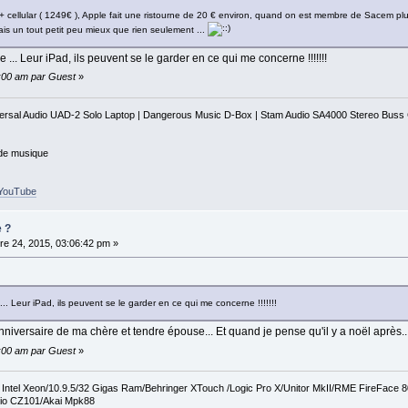
 + cellular ( 1249€ ), Apple fait une ristourne de 20 € environ, quand on est membre de Sacem plu
ais un tout petit peu mieux que rien seulement ...
 ... Leur iPad, ils peuvent se le garder en ce qui me concerne !!!!!!!
0:00 am par Guest
»
iversal Audio UAD-2 Solo Laptop | Dangerous Music D-Box | Stam Audio SA4000 Stereo Bus
 de musique
r_YouTube
e ?
e 24, 2015, 03:06:42 pm »
... Leur iPad, ils peuvent se le garder en ce qui me concerne !!!!!!!
'anniversaire de ma chère et tendre épouse... Et quand je pense qu'il y a noël après..
0:00 am par Guest
»
tel Xeon/10.9.5/32 Gigas Ram/Behringer XTouch /Logic Pro X/Unitor MkII/RME FireFace 
io CZ101/Akai Mpk88