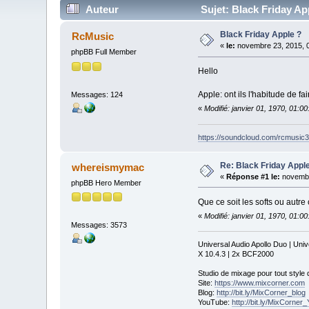
Auteur
Sujet: Black Friday Ap
Black Friday Apple ?
RcMusic
«
le:
novembre 23, 2015, 
phpBB Full Member
Hello
Apple: ont ils l'habitude de f
Messages: 124
«
Modifié: janvier 01, 1970, 01:0
https://soundcloud.com/rcmusic
Re: Black Friday Appl
whereismymac
«
Réponse #1 le:
novembr
phpBB Hero Member
Que ce soit les softs ou autr
«
Modifié: janvier 01, 1970, 01:0
Messages: 3573
Universal Audio Apollo Duo | Un
X 10.4.3 | 2x BCF2000
Studio de mixage pour tout style
Site:
https://www.mixcorner.com
Blog:
http://bit.ly/MixCorner_blog
YouTube:
http://bit.ly/MixCorne