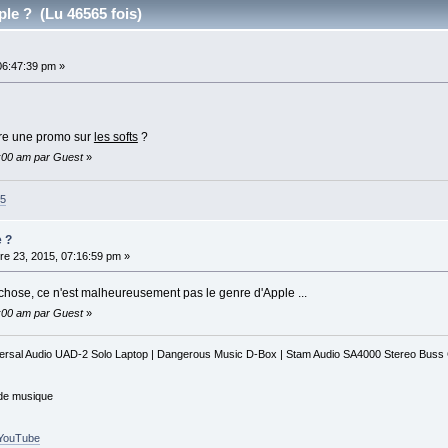
ple ? (Lu 46565 fois)
06:47:39 pm »
aire une promo sur
les softs
?
0:00 am par Guest
»
35
e ?
e 23, 2015, 07:16:59 pm »
e chose, ce n'est malheureusement pas le genre d'Apple ...
0:00 am par Guest
»
iversal Audio UAD-2 Solo Laptop | Dangerous Music D-Box | Stam Audio SA4000 Stereo Bus
 de musique
r_YouTube