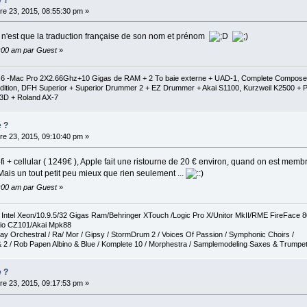
e 23, 2015, 08:55:30 pm »
a n'est que la traduction française de son nom et prénom
0:00 am par Guest
»
1.6 -Mac Pro 2X2.66Ghz+10 Gigas de RAM + 2 To baie externe + UAD-1, Complete Composer C
al Edition, DFH Superior + Superior Drummer 2 + EZ Drummer + Akai S1100, Kurzweil K2500
3D + Roland AX-7
e ?
e 23, 2015, 09:10:40 pm »
fi + cellular ( 1249€ ), Apple fait une ristourne de 20 € environ, quand on est memb
 Mais un tout petit peu mieux que rien seulement ...
0:00 am par Guest
»
tel Xeon/10.9.5/32 Gigas Ram/Behringer XTouch /Logic Pro X/Unitor MkII/RME FireFace 
io CZ101/Akai Mpk88
ay Orchestral / Ra/ Mor / Gipsy / StormDrum 2 / Voices Of Passion / Symphonic Choirs /
 2 / Rob Papen Albino & Blue / Komplete 10 / Morphestra / Samplemodeling Saxes & Trumpe
e ?
e 23, 2015, 09:17:53 pm »