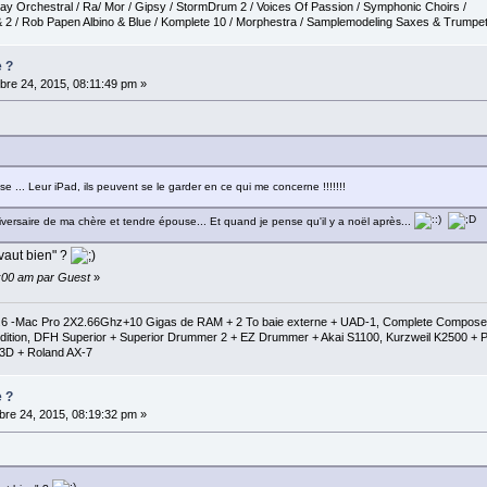
ay Orchestral / Ra/ Mor / Gipsy / StormDrum 2 / Voices Of Passion / Symphonic Choirs /
 2 / Rob Papen Albino & Blue / Komplete 10 / Morphestra / Samplemodeling Saxes & Trumpe
e ?
re 24, 2015, 08:11:49 pm »
se ... Leur iPad, ils peuvent se le garder en ce qui me concerne !!!!!!!
nniversaire de ma chère et tendre épouse... Et quand je pense qu'il y a noël après...
 vaut bien" ?
0:00 am par Guest
»
1.6 -Mac Pro 2X2.66Ghz+10 Gigas de RAM + 2 To baie externe + UAD-1, Complete Composer C
al Edition, DFH Superior + Superior Drummer 2 + EZ Drummer + Akai S1100, Kurzweil K2500
3D + Roland AX-7
e ?
re 24, 2015, 08:19:32 pm »