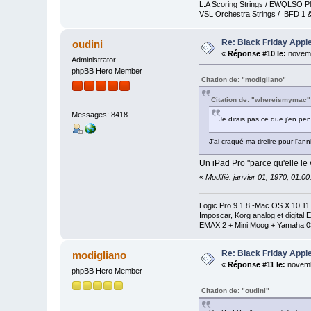
L.A Scoring Strings / EWQLSO Pl
VSL Orchestra Strings / BFD 1 &
Re: Black Friday Appl
oudini
«
Réponse #10 le:
novemb
Administrator
phpBB Hero Member
Citation de: "modigliano"
Citation de: "whereismymac"
Messages: 8418
Je dirais pas ce que j'en pen
J'ai craqué ma tirelire pour l'a
Un iPad Pro "parce qu'elle le
«
Modifié: janvier 01, 1970, 01:0
Logic Pro 9.1.8 -Mac OS X 10.1
Imposcar, Korg analog et digit
EMAX 2 + Mini Moog + Yamaha 0
Re: Black Friday Appl
modigliano
«
Réponse #11 le:
novemb
phpBB Hero Member
Citation de: "oudini"