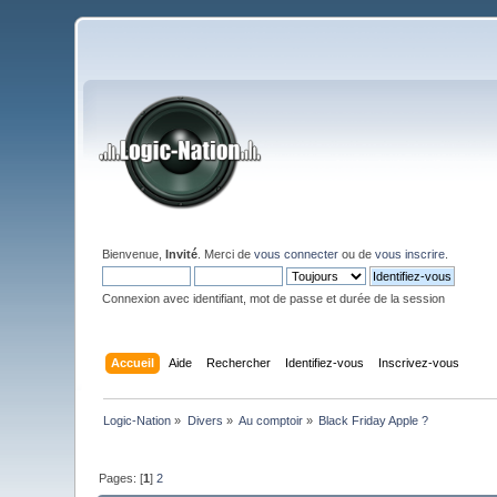
Bienvenue,
Invité
. Merci de
vous connecter
ou de
vous inscrire
.
Connexion avec identifiant, mot de passe et durée de la session
Accueil
Aide
Rechercher
Identifiez-vous
Inscrivez-vous
Logic-Nation
»
Divers
»
Au comptoir
»
Black Friday Apple ?
Pages: [
1
]
2