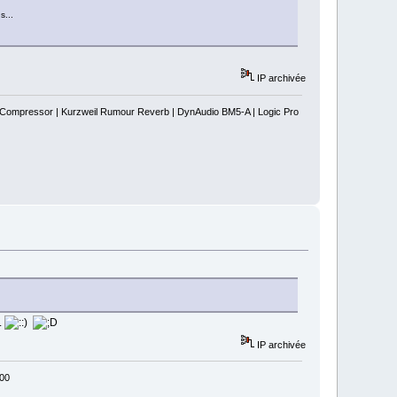
s...
IP archivée
s Compressor | Kurzweil Rumour Reverb | DynAudio BM5-A | Logic Pro
.
IP archivée
800