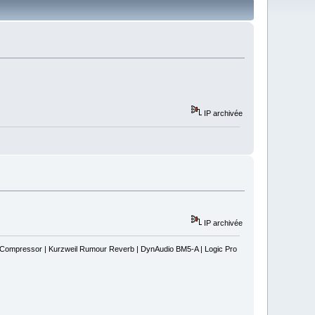
IP archivée
IP archivée
s Compressor | Kurzweil Rumour Reverb | DynAudio BM5-A | Logic Pro