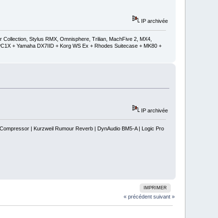
IP archivée
ollection, Stylus RMX, Omnisphere, Trilian, MachFive 2, MX4,
 + PC1X + Yamaha DX7IID + Korg WS Ex + Rhodes Suitecase + MK80 +
IP archivée
s Compressor | Kurzweil Rumour Reverb | DynAudio BM5-A | Logic Pro
IMPRIMER
« précédent
suivant »