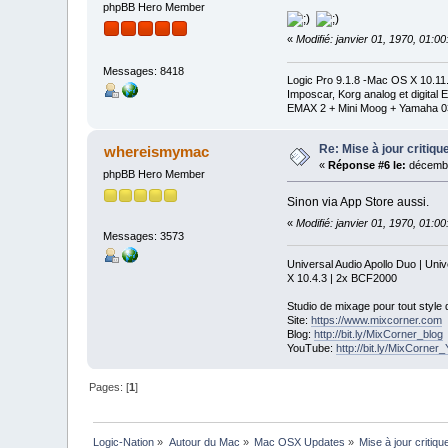
phpBB Hero Member
«
Modifié: janvier 01, 1970, 01:0
Messages: 8418
Logic Pro 9.1.8 -Mac OS X 10.1
Imposcar, Korg analog et digit
EMAX 2 + Mini Moog + Yamaha 0
Re: Mise à jour critiqu
whereismymac
«
Réponse #6 le:
décembr
phpBB Hero Member
Sinon via App Store aussi.
«
Modifié: janvier 01, 1970, 01:0
Messages: 3573
Universal Audio Apollo Duo | Un
X 10.4.3 | 2x BCF2000
Studio de mixage pour tout style
Site:
https://www.mixcorner.com
Blog:
http://bit.ly/MixCorner_blog
YouTube:
http://bit.ly/MixCorne
Pages: [
1
]
Logic-Nation
»
Autour du Mac
»
Mac OSX Updates
»
Mise à jour critiqu