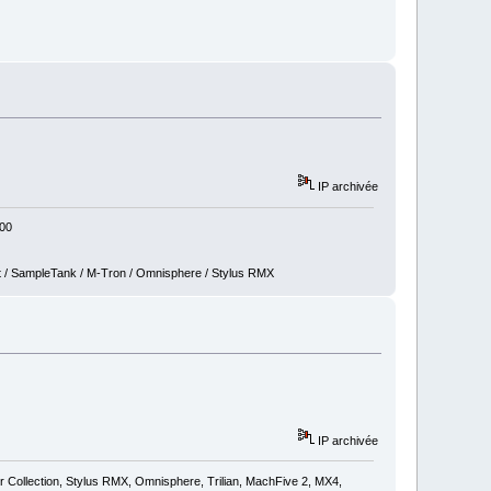
IP archivée
800
t / SampleTank / M-Tron / Omnisphere / Stylus RMX
IP archivée
ollection, Stylus RMX, Omnisphere, Trilian, MachFive 2, MX4,