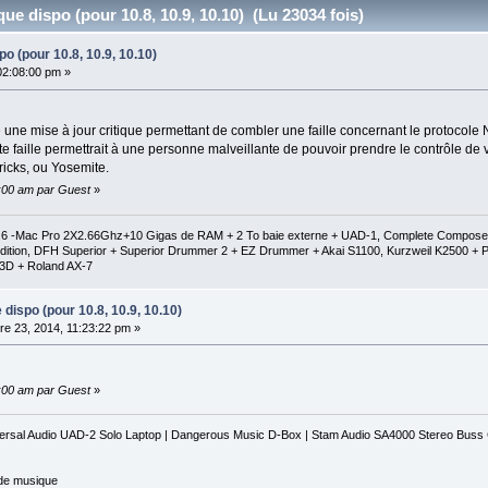
que dispo (pour 10.8, 10.9, 10.10) (Lu 23034 fois)
po (pour 10.8, 10.9, 10.10)
02:08:00 pm »
 une mise à jour critique permettant de combler une faille concernant le protocole 
tte faille permettrait à une personne malveillante de pouvoir prendre le contrôle 
icks, ou Yosemite.
0:00 am par Guest
»
1.6 -Mac Pro 2X2.66Ghz+10 Gigas de RAM + 2 To baie externe + UAD-1, Complete Composer C
al Edition, DFH Superior + Superior Drummer 2 + EZ Drummer + Akai S1100, Kurzweil K2500
3D + Roland AX-7
e dispo (pour 10.8, 10.9, 10.10)
e 23, 2014, 11:23:22 pm »
0:00 am par Guest
»
iversal Audio UAD-2 Solo Laptop | Dangerous Music D-Box | Stam Audio SA4000 Stereo Bus
 de musique