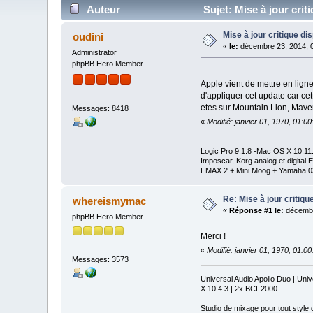
Auteur
Sujet: Mise à jour criti
Mise à jour critique dis
oudini
«
le:
décembre 23, 2014, 
Administrator
phpBB Hero Member
Apple vient de mettre en ligne
d'appliquer cet update car ce
etes sur Mountain Lion, Maver
Messages: 8418
«
Modifié: janvier 01, 1970, 01:0
Logic Pro 9.1.8 -Mac OS X 10.1
Imposcar, Korg analog et digit
EMAX 2 + Mini Moog + Yamaha 0
Re: Mise à jour critiqu
whereismymac
«
Réponse #1 le:
décembr
phpBB Hero Member
Merci !
«
Modifié: janvier 01, 1970, 01:0
Messages: 3573
Universal Audio Apollo Duo | Un
X 10.4.3 | 2x BCF2000
Studio de mixage pour tout style