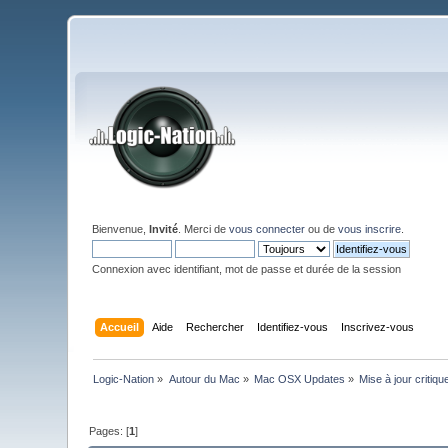
Bienvenue,
Invité
. Merci de
vous connecter
ou de
vous inscrire
.
Connexion avec identifiant, mot de passe et durée de la session
Accueil
Aide
Rechercher
Identifiez-vous
Inscrivez-vous
Logic-Nation
»
Autour du Mac
»
Mac OSX Updates
»
Mise à jour critiqu
Pages: [
1
]