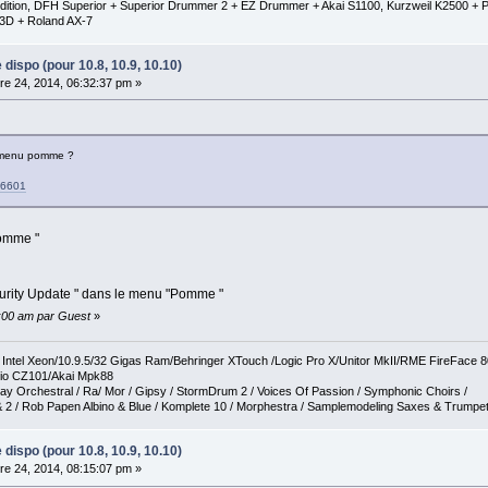
al Edition, DFH Superior + Superior Drummer 2 + EZ Drummer + Akai S1100, Kurzweil K2500
3D + Roland AX-7
e dispo (pour 10.8, 10.9, 10.10)
e 24, 2014, 06:32:37 pm »
e menu pomme ?
HT6601
omme "
"Security Update " dans le menu "Pomme "
0:00 am par Guest
»
tel Xeon/10.9.5/32 Gigas Ram/Behringer XTouch /Logic Pro X/Unitor MkII/RME FireFace 
io CZ101/Akai Mpk88
ay Orchestral / Ra/ Mor / Gipsy / StormDrum 2 / Voices Of Passion / Symphonic Choirs /
 2 / Rob Papen Albino & Blue / Komplete 10 / Morphestra / Samplemodeling Saxes & Trumpe
e dispo (pour 10.8, 10.9, 10.10)
e 24, 2014, 08:15:07 pm »