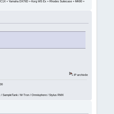
 + PC1X + Yamaha DX7IID + Korg WS Ex + Rhodes Suitecase + MK80 +
IP archivée
800
t / SampleTank / M-Tron / Omnisphere / Stylus RMX