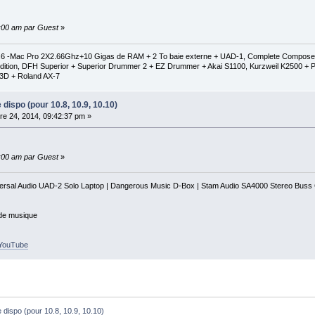
0:00 am par Guest
»
1.6 -Mac Pro 2X2.66Ghz+10 Gigas de RAM + 2 To baie externe + UAD-1, Complete Composer C
al Edition, DFH Superior + Superior Drummer 2 + EZ Drummer + Akai S1100, Kurzweil K2500
3D + Roland AX-7
e dispo (pour 10.8, 10.9, 10.10)
e 24, 2014, 09:42:37 pm »
0:00 am par Guest
»
iversal Audio UAD-2 Solo Laptop | Dangerous Music D-Box | Stam Audio SA4000 Stereo Bus
 de musique
r_YouTube
e dispo (pour 10.8, 10.9, 10.10)