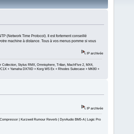
NTP (Network Time Protocol). Il est fortement conseillé
de votre machine à distance. Tous à vos menus pomme si vous
IP archivée
ollection, Stylus RMX, Omnisphere, Trilian, MachFive 2, MX4,
 + PC1X + Yamaha DX7IID + Korg WS Ex + Rhodes Suitecase + MK80 +
IP archivée
s Compressor | Kurzweil Rumour Reverb | DynAudio BM5-A | Logic Pro