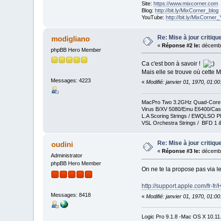
Site:
https://www.mixcorner.com
Blog:
http://bit.ly/MixCorner_blog
YouTube:
http://bit.ly/MixCorne
Re: Mise à jour critiqu
modigliano
«
Réponse #2 le:
décembr
phpBB Hero Member
Ca c'est bon à savoir !
Mais elle se trouve où cette M
Messages: 4223
«
Modifié: janvier 01, 1970, 01:0
MacPro Two 3.2GHz Quad-Core In
Virus B/XV 5080/Emu E6400/Cas
L.A Scoring Strings / EWQLSO Pl
VSL Orchestra Strings / BFD 1 &
Re: Mise à jour critiqu
oudini
«
Réponse #3 le:
décembr
Administrator
phpBB Hero Member
On ne te la propose pas via
http://support.apple.com/fr-fr
Messages: 8418
«
Modifié: janvier 01, 1970, 01:0
Logic Pro 9.1.8 -Mac OS X 10.1