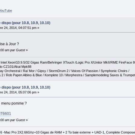
r_YouTube
e dispo (pour 10.8, 10.9, 10.10)
e 24, 2014, 04:07:51 pm »
ise à Jour ?
0:00 am par Guest
»
tel Xeon/10.9.5/32 Gigas Ram/Behringer XTouch /Logic Pro X/Unitor MkII/RME FireFace 
io CZ101/Akai Mpk88
ay Orchestral / Ra/ Mor / Gipsy / StormDrum 2 / Voices Of Passion / Symphonic Choirs /
 2 / Rob Papen Albino & Blue / Komplete 10 / Morphestra / Samplemodeling Saxes & Trumpe
e dispo (pour 10.8, 10.9, 10.10)
e 24, 2014, 05:07:06 pm »
 le menu pomme ?
/HT6601
0:00 am par Guest
»
1.6 -Mac Pro 2X2.66Ghz+10 Gigas de RAM + 2 To baie externe + UAD-1, Complete Composer C