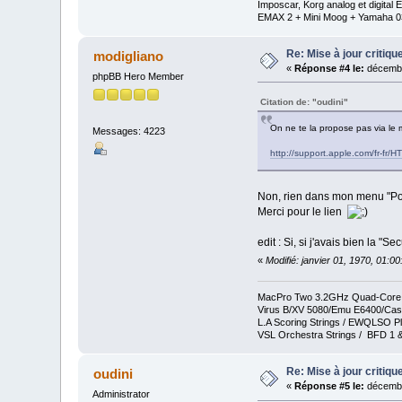
Imposcar, Korg analog et digit
EMAX 2 + Mini Moog + Yamaha 0
Re: Mise à jour critiqu
modigliano
«
Réponse #4 le:
décembr
phpBB Hero Member
Citation de: "oudini"
On ne te la propose pas via l
Messages: 4223
http://support.apple.com/fr-fr/
Non, rien dans mon menu "P
Merci pour le lien
edit : Si, si j'avais bien la 
«
Modifié: janvier 01, 1970, 01:0
MacPro Two 3.2GHz Quad-Core In
Virus B/XV 5080/Emu E6400/Cas
L.A Scoring Strings / EWQLSO Pl
VSL Orchestra Strings / BFD 1 &
Re: Mise à jour critiqu
oudini
«
Réponse #5 le:
décembr
Administrator