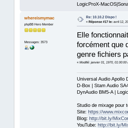
LogicProX-MacOS|Sona
Re: 10.10.2 Dispo !
whereismymac
«
Réponse #17 le:
avril 12, 
phpBB Hero Member
Elle fonctionnai
Messages: 3573
forcément que d
genre fichiers 
«
Modifié: janvier 01, 1970, 01:00:0
Universal Audio Apollo
D-Box | Stam Audio SA
DynAudio BM5-A | Logic
Studio de mixage pour t
Site:
https://www.mixco
Blog:
http://bit.ly/MixC
YouTube:
http://bit.ly/