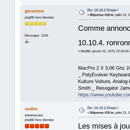
Re: 10.10.2 Dispo !
geronimo
«
Réponse #18 le:
juillet 15,
phpBB Hero Member
Comme annon
Messages: 1244
10.10.4. ronro
«
Modifié: janvier 01, 1970, 01:00:0
MacPro 2 X 3,06 Ghz 2
_ PolyEvolver Keyboard
Kulture Vulture, Analo
Smith _ Resogator Jame
https://www.youtube.
Re: 10.10.2 Dispo !
oudini
«
Réponse #19 le:
juillet 15,
Administrator
phpBB Hero Member
Les mises à jour