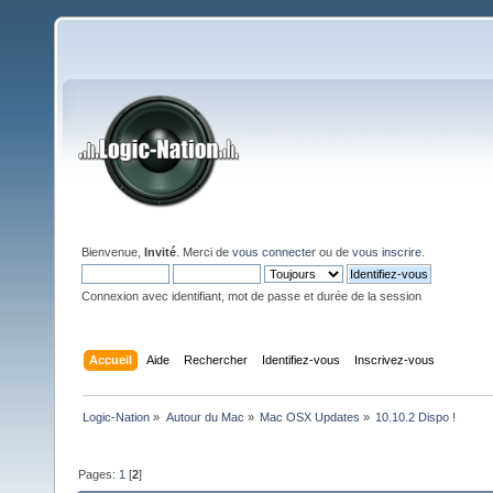
Bienvenue,
Invité
. Merci de
vous connecter
ou de
vous inscrire
.
Connexion avec identifiant, mot de passe et durée de la session
Accueil
Aide
Rechercher
Identifiez-vous
Inscrivez-vous
Logic-Nation
»
Autour du Mac
»
Mac OSX Updates
»
10.10.2 Dispo !
Pages:
1
[
2
]