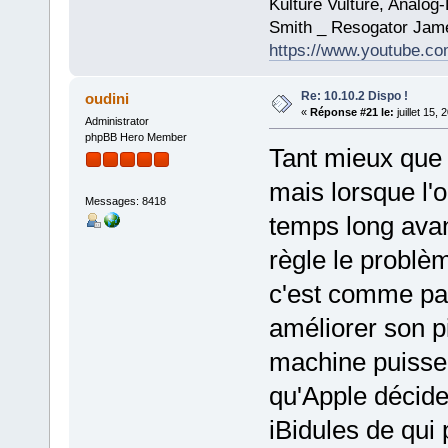
Kulture Vulture, Analo
Smith _ Resogator Jame
https://www.youtube.
Re: 10.10.2 Dispo !
oudini
«
Réponse #21 le:
juillet 15,
Administrator
phpBB Hero Member
Tant mieux que 
mais lorsque l'o
Messages: 8418
temps long avan
règle le problè
c'est comme pas
améliorer son pil
machine puisse 
qu'Apple décide
iBidules de qui 