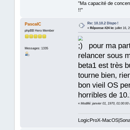
"Ma capacité de conce
!!"
Re: 10.10.2 Dispo !
PascalC
«
Réponse #24 le:
juillet 16,
phpBB Hero Member
pour ma part 
Messages: 1335
relancer sous 
beta1 est très b
tourne bien, rie
bon vieil OS per
horribles de 10
«
Modifié: janvier 01, 1970, 01:00:0
LogicProX-MacOS|Sona