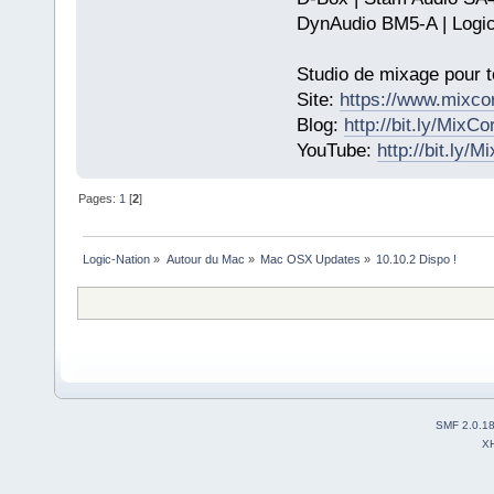
DynAudio BM5-A | Logic
Studio de mixage pour t
Site:
https://www.mixco
Blog:
http://bit.ly/MixC
YouTube:
http://bit.ly/
Pages:
1
[
2
]
Logic-Nation
»
Autour du Mac
»
Mac OSX Updates
»
10.10.2 Dispo !
SMF 2.0.1
X