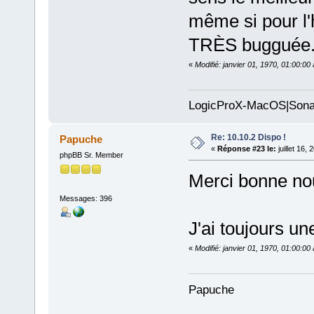
même si pour l'
TRÈS bugguée
«
Modifié: janvier 01, 1970, 01:00:0
LogicProX-MacOS|Sona
Re: 10.10.2 Dispo !
Papuche
«
Réponse #23 le:
juillet 16,
phpBB Sr. Member
Merci bonne nou
Messages: 396
J'ai toujours un
«
Modifié: janvier 01, 1970, 01:00:0
Papuche