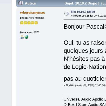
Auteur
Sujet: 10.10.2 Dispo ! (Lu
Re: 10.10.2 Dispo !
whereismymac
«
Réponse #15 le:
avril 12, 
phpBB Hero Member
Bonjour Pascal
Messages: 3573
Oui, tu as raison
quelques jours 
N'hésites pas à 
de Logic-Nation
pas au quotidie
«
Modifié: janvier 01, 1970, 01:00:0
Universal Audio Apollo
D-Box | Stam Audio SA