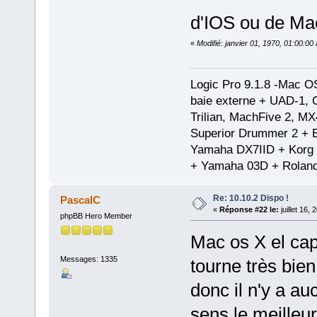
d'IOS ou de M
«
Modifié: janvier 01, 1970, 01:00:0
Logic Pro 9.1.8 -Mac 
baie externe + UAD-1, 
Trilian, MachFive 2, MX
Superior Drummer 2 + 
Yamaha DX7IID + Korg
+ Yamaha 03D + Rolan
Re: 10.10.2 Dispo !
PascalC
«
Réponse #22 le:
juillet 16,
phpBB Hero Member
Mac os X el cap
Messages: 1335
tourne très bie
donc il n'y a au
sens le meille