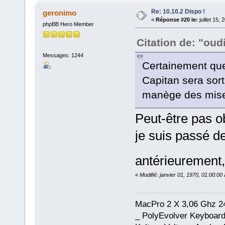
Re: 10.10.2 Dispo !
geronimo
«
Réponse #20 le:
juillet 15,
phpBB Hero Member
Citation de: "oud
Messages: 1244
Certainement que
Capitan sera sort
manège des mises
Peut-être pas o
je suis passé d
antérieurement,
«
Modifié: janvier 01, 1970, 01:00:0
MacPro 2 X 3,06 Ghz 2
_ PolyEvolver Keyboard