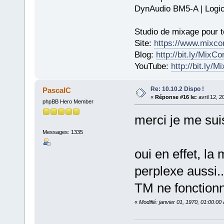
DynAudio BM5-A | Logic
Studio de mixage pour t
Site:
https://www.mixco
Blog:
http://bit.ly/MixC
YouTube:
http://bit.ly/
Re: 10.10.2 Dispo !
PascalC
«
Réponse #16 le:
avril 12, 
phpBB Hero Member
merci je me sui
Messages: 1335
oui en effet, la
perplexe aussi..
TM ne fonction
«
Modifié: janvier 01, 1970, 01:00:0