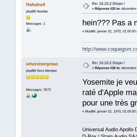
Re: 10.10.2 Dispo !
Hahaho4
«
Réponse #25 le:
décembre 1
phpBB Newbie
hein??? Pas a 
Messages: 1
«
Modifié: janvier 01, 1970, 01:00:0
http://www.coquegsm.c
Re: 10.10.2 Dispo !
whereismymac
«
Réponse #26 le:
décembre 1
phpBB Hero Member
Yosemite je veux
Messages: 3573
raté d'Apple ma
pour une très gr
«
Modifié: janvier 01, 1970, 01:00:0
Universal Audio Apollo
D-Box | Stam Audio SA