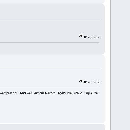
IP archivée
IP archivée
s Compressor | Kurzweil Rumour Reverb | DynAudio BM5-A | Logic Pro