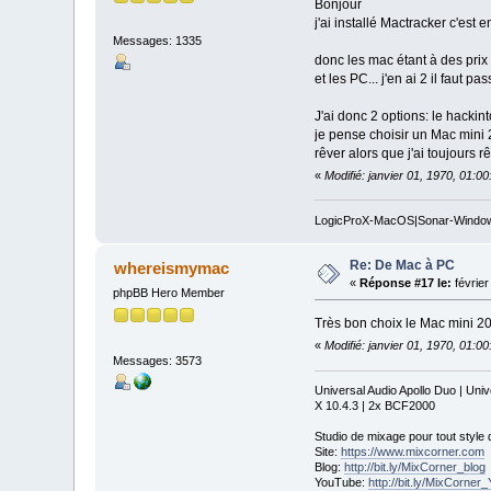
Bonjour
j'ai installé Mactracker c'est 
Messages: 1335
donc les mac étant à des prix
et les PC... j'en ai 2 il faut
J'ai donc 2 options: le hacki
je pense choisir un Mac mini 
rêver alors que j'ai toujours 
«
Modifié: janvier 01, 1970, 01:0
LogicProX-MacOS|Sonar-Windo
Re: De Mac à PC
whereismymac
«
Réponse #17 le:
février
phpBB Hero Member
Très bon choix le Mac mini 20
«
Modifié: janvier 01, 1970, 01:0
Messages: 3573
Universal Audio Apollo Duo | Un
X 10.4.3 | 2x BCF2000
Studio de mixage pour tout style
Site:
https://www.mixcorner.com
Blog:
http://bit.ly/MixCorner_blog
YouTube:
http://bit.ly/MixCorne