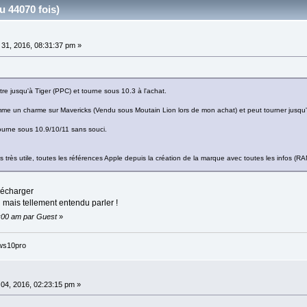
 44070 fois)
 31, 2016, 08:31:37 pm »
e jusqu'à Tiger (PPC) et tourne sous 10.3 à l'achat.
me un charme sur Mavericks (Vendu sous Moutain Lion lors de mon achat) et peut tourner jusqu
urne sous 10.9/10/11 sans souci.
 très utile, toutes les références Apple depuis la création de la marque avec toutes les infos (RAM
élécharger
mais tellement entendu parler !
0:00 am par Guest
»
ws10pro
 04, 2016, 02:23:15 pm »