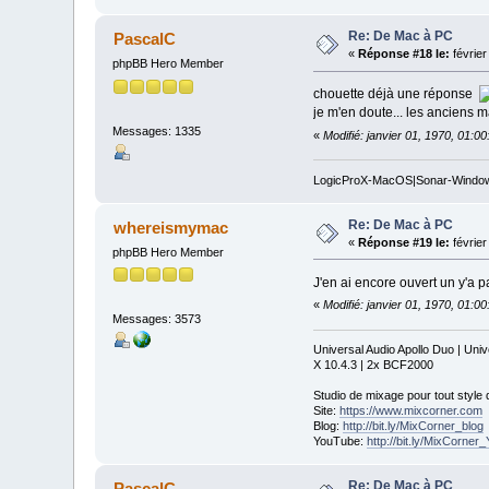
Re: De Mac à PC
PascalC
«
Réponse #18 le:
février
phpBB Hero Member
chouette déjà une réponse
je m'en doute... les anciens ma
Messages: 1335
«
Modifié: janvier 01, 1970, 01:0
LogicProX-MacOS|Sonar-Windo
Re: De Mac à PC
whereismymac
«
Réponse #19 le:
février
phpBB Hero Member
J'en ai encore ouvert un y'a 
«
Modifié: janvier 01, 1970, 01:0
Messages: 3573
Universal Audio Apollo Duo | Un
X 10.4.3 | 2x BCF2000
Studio de mixage pour tout style
Site:
https://www.mixcorner.com
Blog:
http://bit.ly/MixCorner_blog
YouTube:
http://bit.ly/MixCorne
Re: De Mac à PC
PascalC