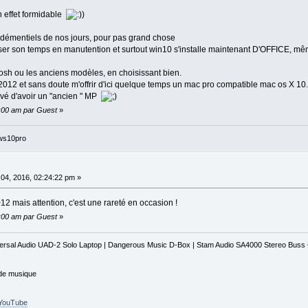
en effet formidable
 démentiels de nos jours, pour pas grand chose
 passer son temps en manutention et surtout win10 s'installe maintenant D'OFFICE, mê
ntosh ou les anciens modèles, en choisissant bien.
2012 et sans doute m'offrir d'ici quelque temps un mac pro compatible mac os X 10.
rêvé d'avoir un "ancien " MP
0:00 am par Guest
»
ws10pro
 04, 2016, 02:24:22 pm »
12 mais attention, c'est une rareté en occasion !
0:00 am par Guest
»
iversal Audio UAD-2 Solo Laptop | Dangerous Music D-Box | Stam Audio SA4000 Stereo Bus
 de musique
r_YouTube