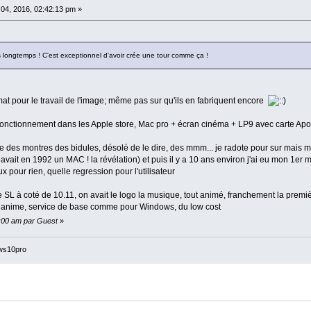
 04, 2016, 02:42:13 pm »
s longtemps ! C'est exceptionnel d'avoir crée une tour comme ça !
at pour le travail de l'image; même pas sur qu'ils en fabriquent encore
n fonctionnement dans les Apple store, Mac pro + écran cinéma + LP9 avec carte Ap
e des montres des bidules, désolé de le dire, des mmm... je radote pour sur mais mac
avait en 1992 un MAC ! la révélation) et puis il y a 10 ans environ j'ai eu mon 1er 
eux pour rien, quelle regression pour l'utilisateur
 SL à coté de 10.11, on avait le logo la musique, tout animé, franchement la premiè
ie l’anime, service de base comme pour Windows, du low cost
0:00 am par Guest
»
ws10pro