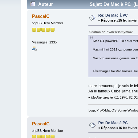
Auteur
Sujet: De Mac à PC (Lu
Re: De Mac à PC
PascalC
«
Réponse #15 le:
janvier
phpBB Hero Member
Citation de: "whereismymac"
iMac G4 powerPC. Tu peux mettr
Messages: 1335
Mac mini mi 2012 ça tourne com
Mac Pro ancienne génération to
Télécharges toi MacTracker. Très
merci beaucoup ! je vais le t
Ah le fameux Cube, jamais vu 
«
Modifié: janvier 01, 1970, 01:0
LogicProX-MacOS|Sonar-Windo
Re: De Mac à PC
PascalC
«
Réponse #16 le:
février
phpBB Hero Member