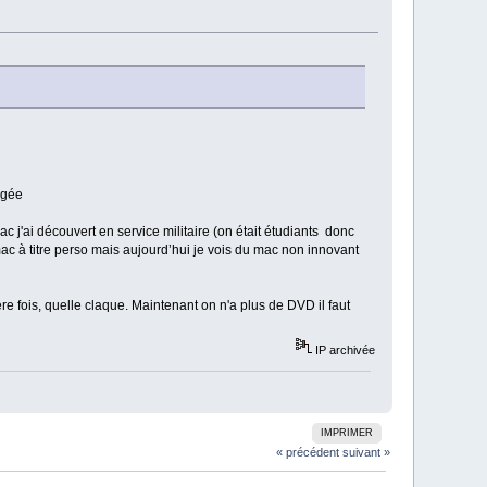
ogée
 j'ai découvert en service militaire (on était étudiants donc
mac à titre perso mais aujourd’hui je vois du mac non innovant
re fois, quelle claque. Maintenant on n'a plus de DVD il faut
IP archivée
IMPRIMER
« précédent
suivant »