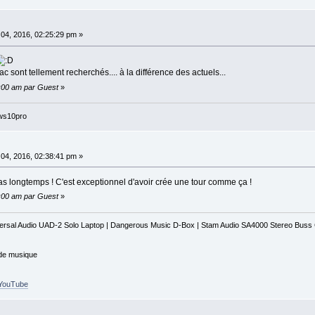
 04, 2016, 02:25:29 pm »
c sont tellement recherchés.... à la différence des actuels...
0:00 am par Guest
»
ws10pro
 04, 2016, 02:38:41 pm »
pas longtemps ! C'est exceptionnel d'avoir crée une tour comme ça !
0:00 am par Guest
»
iversal Audio UAD-2 Solo Laptop | Dangerous Music D-Box | Stam Audio SA4000 Stereo Bus
 de musique
r_YouTube