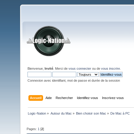
Bienvenue,
Invité
. Merci de
vous connecter
ou de
vous inscrire
.
Connexion avec identifiant, mot de passe et durée de la session
Accueil
Aide
Rechercher
Identifiez-vous
Inscrivez-vous
Logic-Nation
»
Autour du Mac
»
Bien choisir son Mac
»
De Mac à PC
Pages:
1
[
2
]