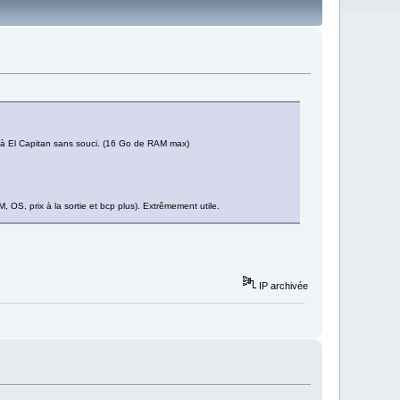
'à El Capitan sans souci. (16 Go de RAM max)
, OS, prix à la sortie et bcp plus). Extrêmement utile.
IP archivée