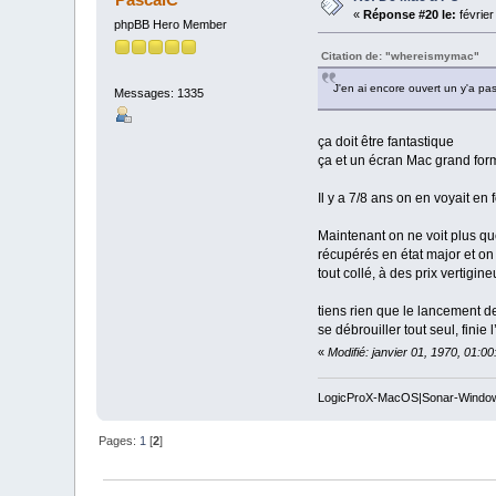
«
Réponse #20 le:
février
phpBB Hero Member
Citation de: "whereismymac"
J'en ai encore ouvert un y'a pa
Messages: 1335
ça doit être fantastique
ça et un écran Mac grand form
Il y a 7/8 ans on en voyait e
Maintenant on ne voit plus qu
récupérés en état major et on 
tout collé, à des prix vertigin
tiens rien que le lancement de
se débrouiller tout seul, fin
«
Modifié: janvier 01, 1970, 01:0
LogicProX-MacOS|Sonar-Windo
Pages:
1
[
2
]