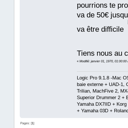
pourrions te pr
va de 50€ jusqu
va être difficile
Tiens nous au c
«
Modifié: janvier 01, 1970, 01:00:0
Logic Pro 9.1.8 -Mac 
baie externe + UAD-1, 
Trilian, MachFive 2, MX
Superior Drummer 2 + 
Yamaha DX7IID + Korg
+ Yamaha 03D + Rolan
Pages: [
1
]