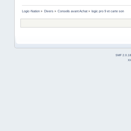
Logic-Nation
»
Divers
»
Conseils avant Achat
»
logic pro 9 et carte son
SMF 2.0.1
X