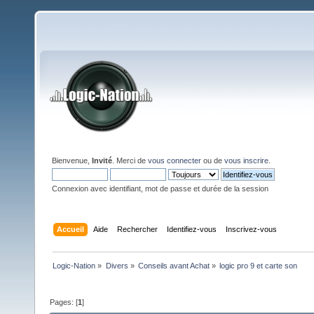
Bienvenue,
Invité
. Merci de
vous connecter
ou de
vous inscrire
.
Connexion avec identifiant, mot de passe et durée de la session
Accueil
Aide
Rechercher
Identifiez-vous
Inscrivez-vous
Logic-Nation
»
Divers
»
Conseils avant Achat
»
logic pro 9 et carte son
Pages: [
1
]