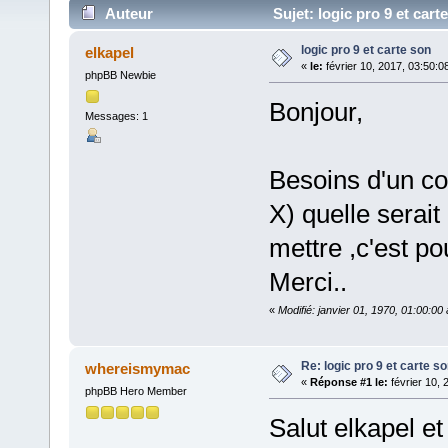
Auteur
Sujet: logic pro 9 et cart
logic pro 9 et carte son
elkapel
«
le:
février 10, 2017, 03:50:0
phpBB Newbie
Bonjour,
Messages: 1
Besoins d'un co
X) quelle serait
mettre ,c'est po
Merci..
«
Modifié: janvier 01, 1970, 01:00:0
Re: logic pro 9 et carte s
whereismymac
«
Réponse #1 le:
février 10, 
phpBB Hero Member
Salut elkapel et