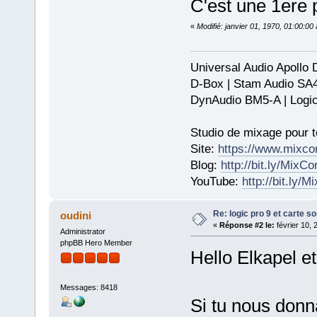
C'est une 1ere p
«
Modifié: janvier 01, 1970, 01:00:0
Universal Audio Apollo
D-Box | Stam Audio SA
DynAudio BM5-A | Logic
Studio de mixage pour t
Site:
https://www.mixco
Blog:
http://bit.ly/MixC
YouTube:
http://bit.ly/
Re: logic pro 9 et carte s
oudini
«
Réponse #2 le:
février 10, 
Administrator
phpBB Hero Member
Hello Elkapel et
Messages: 8418
Si tu nous donn