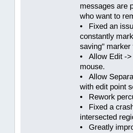
messages are pr
who want to rem
• Fixed an iss
constantly mark
saving" marker 
• Allow Edit -> 
mouse.
• Allow Separa
with edit point 
• Rework percu
• Fixed a crash
intersected regi
• Greatly impro