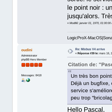
le point noir : 
jusqu'alors. Trè
«
Modifié: janvier 01, 1970, 01:00:0
LogicProX-MacOS|Sona
Re: Mixbus V4 arrive
oudini
«
Réponse #39 le:
mars 16, 2
Administrator
phpBB Hero Member
Citation de: "Pas
Un très bon point
Messages: 8418
Déjà un bugfixe, 
service s'améliore
peu trop "bricola
Hello Pascal,