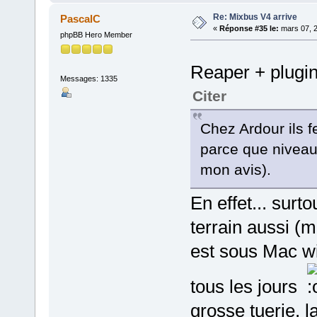
Re: Mixbus V4 arrive
PascalC
«
Réponse #35 le:
mars 07, 2
phpBB Hero Member
Reaper + plugin
Messages: 1335
Citer
Chez Ardour ils f
parce que niveau
mon avis).
En effet... surt
terrain aussi (m
est sous Mac w
tous les jours
grosse tuerie, l