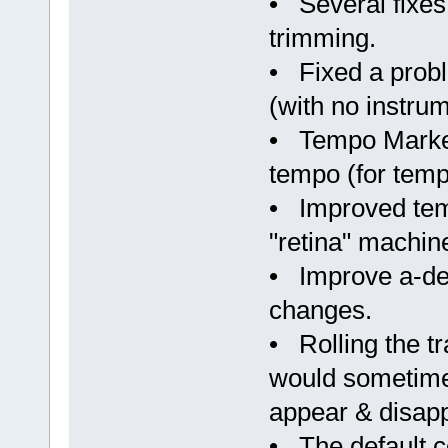
• Several fixes 
trimming.
• Fixed a probl
(with no instrum
• Tempo Marker 
tempo (for temp
• Improved tem
"retina" machin
• Improve a-de
changes.
• Rolling the tr
would sometime
appear & disapp
• The default c