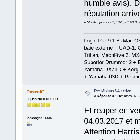
humble avis). D
réputation arrive
«
Modifié: janvier 01, 1970, 01:00:0
Logic Pro 9.1.8 -Mac 
baie externe + UAD-1, 
Trilian, MachFive 2, MX
Superior Drummer 2 + 
Yamaha DX7IID + Korg
+ Yamaha 03D + Rolan
Re: Mixbus V4 arrive
PascalC
«
Réponse #31 le:
mars 07, 2
phpBB Hero Member
Et reaper en ver
Messages: 1335
04.03.2017 et 
Attention Harri