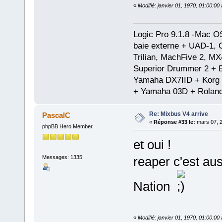
«
Modifié: janvier 01, 1970, 01:00:0
Logic Pro 9.1.8 -Mac 
baie externe + UAD-1, 
Trilian, MachFive 2, MX
Superior Drummer 2 + 
Yamaha DX7IID + Korg
+ Yamaha 03D + Rolan
Re: Mixbus V4 arrive
PascalC
«
Réponse #33 le:
mars 07, 2
phpBB Hero Member
et oui !
Messages: 1335
reaper c'est aus
Nation
«
Modifié: janvier 01, 1970, 01:00:0