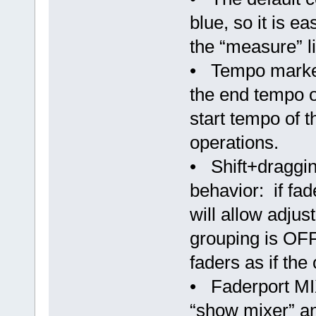
blue, so it is ea
the “measure” l
• Tempo marker
the end tempo of
start tempo of 
operations.
• Shift+draggin
behavior: if fa
will allow adjus
grouping is OFF
faders as if the
• Faderport MI
“show mixer” a