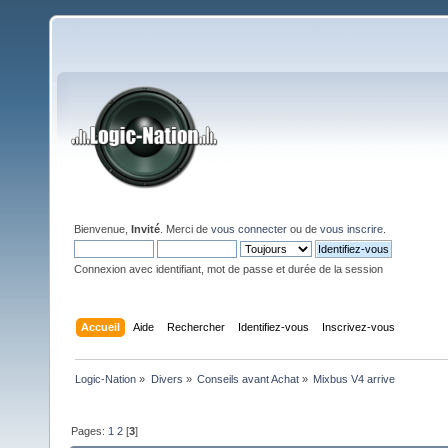
Bienvenue,
Invité
. Merci de
vous connecter
ou de
vous inscrire
.
Connexion avec identifiant, mot de passe et durée de la session
Accueil
Aide
Rechercher
Identifiez-vous
Inscrivez-vous
Logic-Nation
»
Divers
»
Conseils avant Achat
»
Mixbus V4 arrive
Pages:
1
2
[
3
]