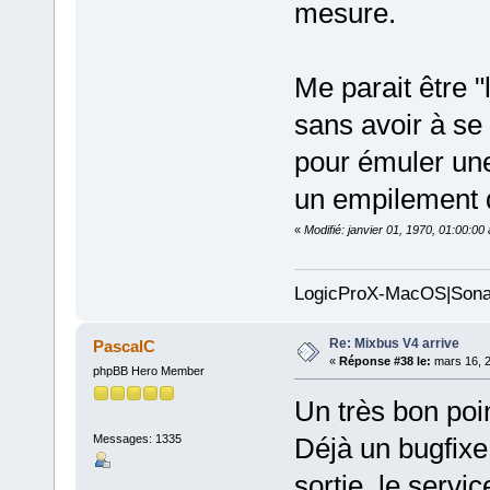
mesure.
Me parait être "
sans avoir à se
pour émuler une
un empilement d
«
Modifié: janvier 01, 1970, 01:00:0
LogicProX-MacOS|Sona
Re: Mixbus V4 arrive
PascalC
«
Réponse #38 le:
mars 16, 2
phpBB Hero Member
Un très bon poi
Messages: 1335
Déjà un bugfixe
sortie. le servi