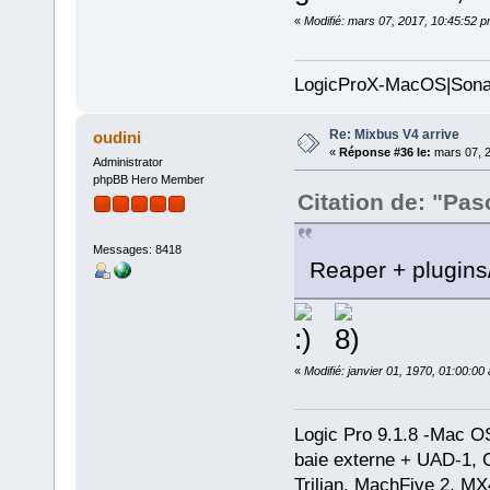
«
Modifié: mars 07, 2017, 10:45:52 
LogicProX-MacOS|Sona
Re: Mixbus V4 arrive
oudini
«
Réponse #36 le:
mars 07, 2
Administrator
phpBB Hero Member
Citation de: "Pas
Messages: 8418
Reaper + plugins/
«
Modifié: janvier 01, 1970, 01:00:0
Logic Pro 9.1.8 -Mac 
baie externe + UAD-1, 
Trilian, MachFive 2, MX