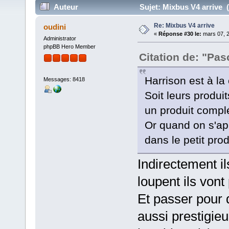
Auteur
Sujet: Mixbus V4 arrive (
Re: Mixbus V4 arrive
oudini
«
Réponse #30 le:
mars 07, 2
Administrator
phpBB Hero Member
Citation de: "Pas
Harrison est à l
Messages: 8418
Soit leurs produi
un produit compl
Or quand on s'ap
dans le petit prod
Indirectement il
loupent ils vont
Et passer pour 
aussi prestigie