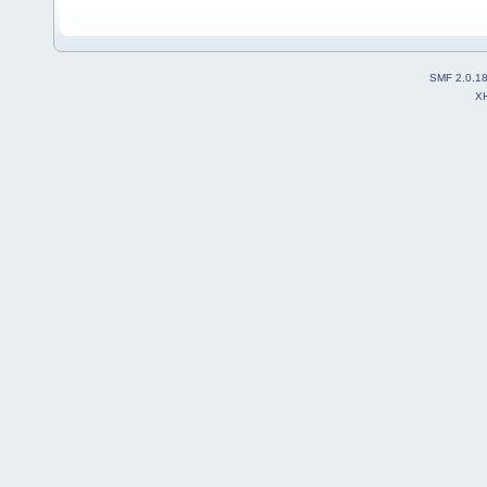
SMF 2.0.1
X