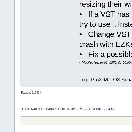
resizing their w
• If a VST has 
try to use it ins
• Change VST in
crash with EZKe
• Fix a possibl
«
Modifié: janvier 01, 1970, 01:00:0
LogicProX-MacOS|Sona
Pages:
1
2
[
3
]
Logic-Nation
»
Divers
»
Conseils avant Achat
»
Mixbus V4 arrive