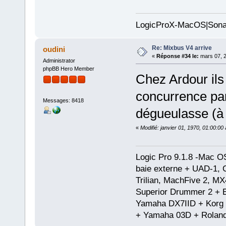
LogicProX-MacOS|Sona
Re: Mixbus V4 arrive
oudini
«
Réponse #34 le:
mars 07, 2
Administrator
phpBB Hero Member
Chez Ardour ils
concurrence par
Messages: 8418
dégueulasse (à
«
Modifié: janvier 01, 1970, 01:00:0
Logic Pro 9.1.8 -Mac 
baie externe + UAD-1, 
Trilian, MachFive 2, MX
Superior Drummer 2 + 
Yamaha DX7IID + Korg
+ Yamaha 03D + Rolan