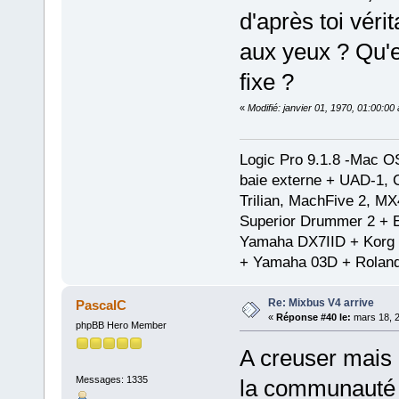
d'après toi véri
aux yeux ? Qu'e
fixe ?
«
Modifié: janvier 01, 1970, 01:00:0
Logic Pro 9.1.8 -Mac 
baie externe + UAD-1, 
Trilian, MachFive 2, MX
Superior Drummer 2 + 
Yamaha DX7IID + Korg
+ Yamaha 03D + Rolan
Re: Mixbus V4 arrive
PascalC
«
Réponse #40 le:
mars 18, 2
phpBB Hero Member
A creuser mais ç
Messages: 1335
la communauté a