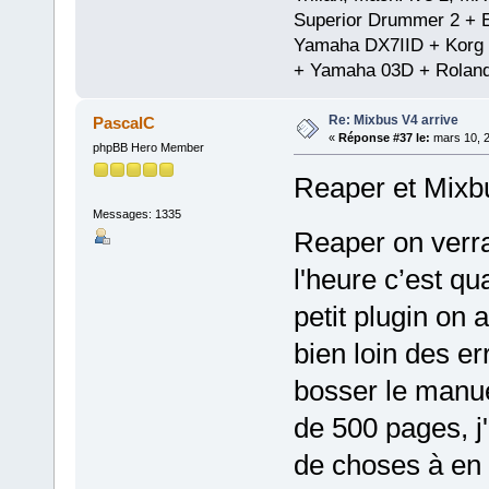
Superior Drummer 2 + 
Yamaha DX7IID + Korg
+ Yamaha 03D + Rolan
Re: Mixbus V4 arrive
PascalC
«
Réponse #37 le:
mars 10, 2
phpBB Hero Member
Reaper et Mixbu
Messages: 1335
Reaper on verr
l'heure c’est q
petit plugin on 
bien loin des er
bosser le manuel
de 500 pages, j
de choses à en 