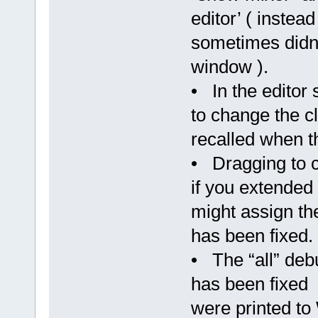
editor’ ( instea
sometimes didn'
window ).
• In the editor 
to change the cl
recalled when t
• Dragging to cr
if you extended 
might assign th
has been fixed.
• The “all” deb
has been fixed 
were printed t