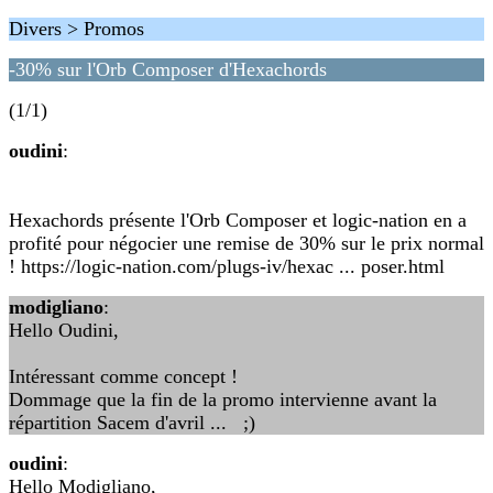
Divers > Promos
-30% sur l'Orb Composer d'Hexachords
(1/1)
oudini
:
Hexachords présente l'Orb Composer et logic-nation en a
profité pour négocier une remise de 30% sur le prix normal
! https://logic-nation.com/plugs-iv/hexac ... poser.html
modigliano
:
Hello Oudini,
Intéressant comme concept !
Dommage que la fin de la promo intervienne avant la
répartition Sacem d'avril ... ;)
oudini
:
Hello Modigliano,