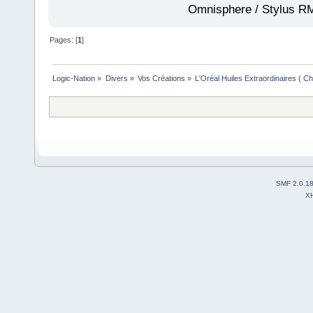
Omnisphere / Stylus R
Pages: [
1
]
Logic-Nation
»
Divers
»
Vos Créations
»
L'Oréal Huiles Extraordinaires ( Ch
SMF 2.0.1
X