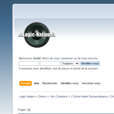
Bienvenue,
Invité
. Merci de
vous connecter
ou de
vous inscrire
.
Connexion avec identifiant, mot de passe et durée de la session
Accueil
Aide
Rechercher
Identifiez-vous
Inscrivez-vous
Logic-Nation
»
Divers
»
Vos Créations
»
L'Oréal Huiles Extraordinaires ( Ch
Pages: [
1
]