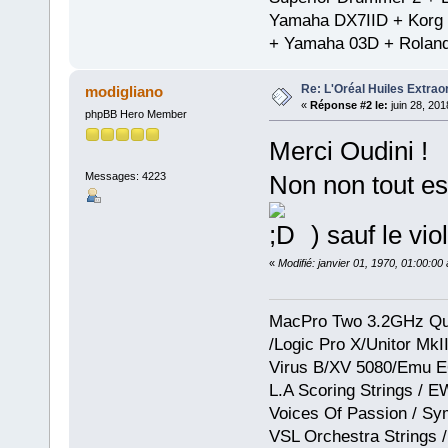
Yamaha DX7IID + Korg
+ Yamaha 03D + Rolan
Re: L'Oréal Huiles Extraor
modigliano
«
Réponse #2 le:
juin 28, 201
phpBB Hero Member
Merci Oudini !
Messages: 4223
Non non tout es
) sauf le viol
«
Modifié: janvier 01, 1970, 01:00:0
MacPro Two 3.2GHz Qua
/Logic Pro X/Unitor Mk
Virus B/XV 5080/Emu E
L.A Scoring Strings / 
Voices Of Passion / Sy
VSL Orchestra Strings /