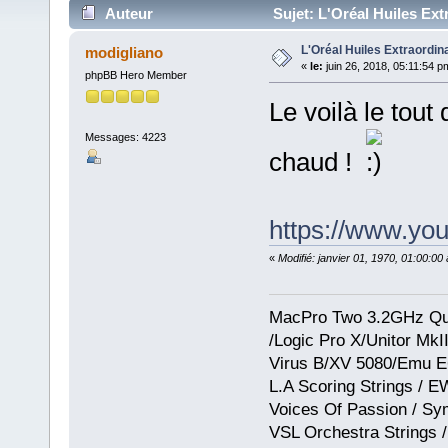
Auteur
Sujet: L'Oréal Huiles Extr
L'Oréal Huiles Extraordina
modigliano
«
le:
juin 26, 2018, 05:11:54 p
phpBB Hero Member
Le voilà le tout 
Messages: 4223
chaud !
https://www.y
«
Modifié: janvier 01, 1970, 01:00:0
MacPro Two 3.2GHz Qua
/Logic Pro X/Unitor Mk
Virus B/XV 5080/Emu E
L.A Scoring Strings / 
Voices Of Passion / Sy
VSL Orchestra Strings /