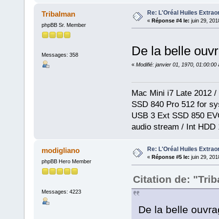
Re: L'Oréal Huiles Extraor
Tribalman
«
Réponse #4 le:
juin 29, 201
phpBB Sr. Member
De la belle ouv
Messages: 358
«
Modifié: janvier 01, 1970, 01:00:0
Mac Mini i7 Late 2012 /
SSD 840 Pro 512 for sys
USB 3 Ext SSD 850 EVO
audio stream / Int HDD
Re: L'Oréal Huiles Extraor
modigliano
«
Réponse #5 le:
juin 29, 201
phpBB Hero Member
Citation de: "Tri
Messages: 4223
De la belle ouvr