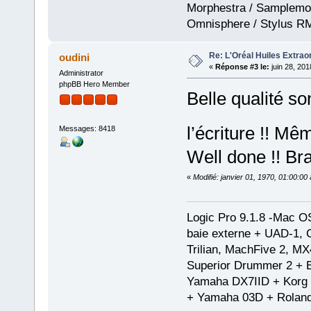
Morphestra / Samplemod
Omnisphere / Stylus R
Re: L'Oréal Huiles Extraor
oudini
«
Réponse #3 le:
juin 28, 201
Administrator
phpBB Hero Member
Belle qualité so
l’écriture !! Mê
Messages: 8418
Well done !! Bra
«
Modifié: janvier 01, 1970, 01:00:0
Logic Pro 9.1.8 -Mac 
baie externe + UAD-1, 
Trilian, MachFive 2, MX
Superior Drummer 2 + 
Yamaha DX7IID + Korg
+ Yamaha 03D + Rolan