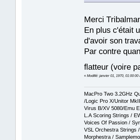
Merci Tribalman
En plus c'était 
d'avoir son trav
Par contre quan
flatteur (voire p
«
Modifié: janvier 01, 1970, 01:00:0
MacPro Two 3.2GHz Qua
/Logic Pro X/Unitor Mk
Virus B/XV 5080/Emu E
L.A Scoring Strings / 
Voices Of Passion / Sy
VSL Orchestra Strings /
Morphestra / Samplemod