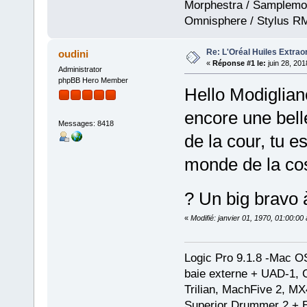
Morphestra / Samplemod
Omnisphere / Stylus R
Re: L'Oréal Huiles Extraor
oudini
«
Réponse #1 le:
juin 28, 201
Administrator
phpBB Hero Member
Hello Modiglian
encore une belle
Messages: 8418
de la cour, tu e
monde de la cos
? Un big bravo
«
Modifié: janvier 01, 1970, 01:00:0
Logic Pro 9.1.8 -Mac 
baie externe + UAD-1, 
Trilian, MachFive 2, MX
Superior Drummer 2 + 