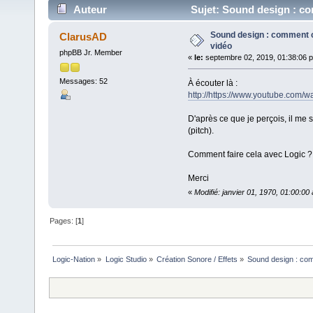
Auteur
Sujet: Sound design : com
Sound design : comment cr
ClarusAD
vidéo
phpBB Jr. Member
«
le:
septembre 02, 2019, 01:38:06 
Messages: 52
À écouter là :
http://https://www.youtube.co
D'après ce que je perçois, il me
(pitch).
Comment faire cela avec Logic ?
Merci
«
Modifié: janvier 01, 1970, 01:00:0
Pages: [
1
]
Logic-Nation
»
Logic Studio
»
Création Sonore / Effets
»
Sound design : comm