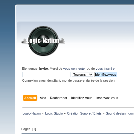
Bienvenue,
Invité
. Merci de
vous connecter
ou de
vous inscrire
.
Connexion avec identifiant, mot de passe et durée de la session
Accueil
Aide
Rechercher
Identifiez-vous
Inscrivez-vous
Logic-Nation
»
Logic Studio
»
Création Sonore / Effets
»
Sound design : comm
Pages: [
1
]