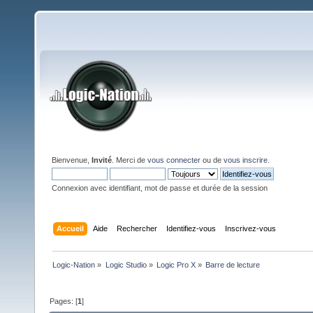
Bienvenue,
Invité
. Merci de
vous connecter
ou de
vous inscrire
.
Connexion avec identifiant, mot de passe et durée de la session
Accueil
Aide
Rechercher
Identifiez-vous
Inscrivez-vous
Logic-Nation
»
Logic Studio
»
Logic Pro X
»
Barre de lecture
Pages: [
1
]