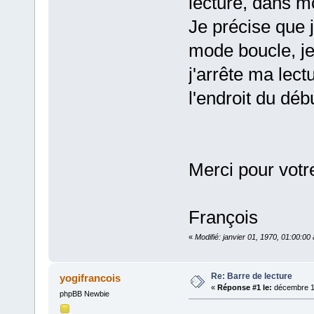
lecture, dans m
Je précise que j
mode boucle, j
j'arrête ma lect
l'endroit du déb
Merci pour votr
François
«
Modifié: janvier 01, 1970, 01:00:0
Re: Barre de lecture
yogifrancois
«
Réponse #1 le:
décembre 18
phpBB Newbie