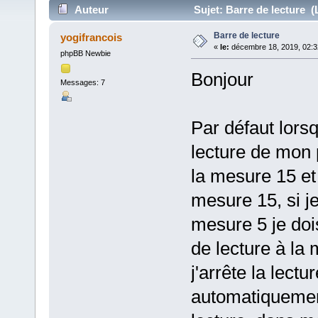
Auteur
Sujet: Barre de lecture (
Barre de lecture
yogifrancois
«
le:
décembre 18, 2019, 02:3
phpBB Newbie
Bonjour
Messages: 7
Par défaut lor
lecture de mon p
la mesure 15 et 
mesure 15, si j
mesure 5 je dois
de lecture à la
j'arrête la lect
automatiquement