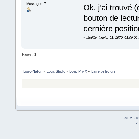
Messages: 7
Ok, j'ai trouvé (
bouton de lectur
dernière positio
«
Modifié: janvier 01, 1970, 01:00:0
Pages: [
1
]
Logic-Nation
»
Logic Studio
»
Logic Pro X
»
Barre de lecture
SMF 2.0.1
X