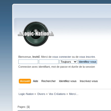
Bienvenue,
Invité
. Merci de
vous connecter
ou de
vous inscrire
.
Connexion avec identifiant, mot de passe et durée de la session
Accueil
Aide
Rechercher
Identifiez-vous
Inscrivez-vous
Logic-Nation
»
Divers
»
Vos Créations
»
Merci…
Pages: [
1
]