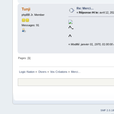
Re: Merci…
Tunji
«
Réponse #4 le:
avril 12, 20
phpBB Jr. Member
Messages: 91
«
Modifié: janvier 01, 1970, 01:00:0
Pages: [
1
]
Logic-Nation
»
Divers
»
Vos Créations
»
Merci…
SMF 2.0.1