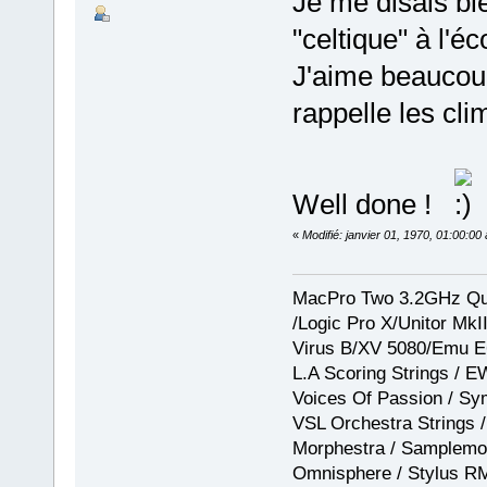
Je me disais bi
"celtique" à l'éc
J'aime beaucoup
rappelle les cl
Well done !
«
Modifié: janvier 01, 1970, 01:00:0
MacPro Two 3.2GHz Qua
/Logic Pro X/Unitor Mk
Virus B/XV 5080/Emu E
L.A Scoring Strings / 
Voices Of Passion / Sy
VSL Orchestra Strings /
Morphestra / Samplemod
Omnisphere / Stylus R