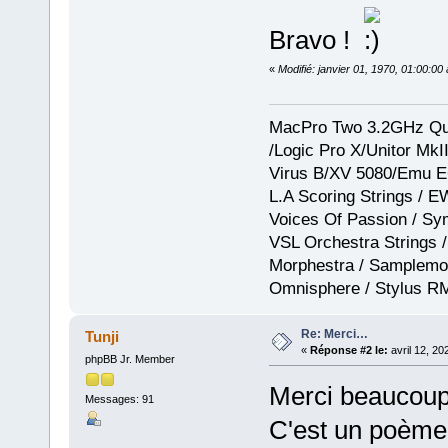
Bravo !
«
Modifié: janvier 01, 1970, 01:00:0
MacPro Two 3.2GHz Qua
/Logic Pro X/Unitor Mk
Virus B/XV 5080/Emu E
L.A Scoring Strings / 
Voices Of Passion / Sy
VSL Orchestra Strings /
Morphestra / Samplemod
Omnisphere / Stylus R
Re: Merci…
Tunji
«
Réponse #2 le:
avril 12, 20
phpBB Jr. Member
Merci beaucoup,
Messages: 91
C'est un poème 