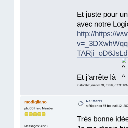
Et juste pour un
avec notre Logic
http://https://
v=_3DXwhWqqw
TARji_oD6JsL
Et j'arrête là
«
Modifié: janvier 01, 1970, 01:00:0
Re: Merci…
modigliano
«
Réponse #3 le:
avril 12, 20
phpBB Hero Member
Très bonne idée
Messages: 4223