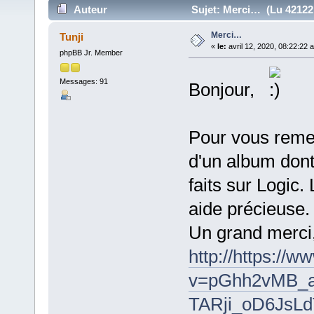
Auteur
Sujet: Merci… (Lu 42122 
Merci…
Tunji
«
le:
avril 12, 2020, 08:22:22 
phpBB Jr. Member
Messages: 91
Bonjour,
Pour vous remer
d'un album dont 
faits sur Logic
aide précieuse.
Un grand merci
http://https://
v=pGhh2vMB_a
TARji_oD6JsLd