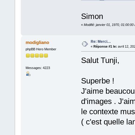
Simon
«
Modifié: janvier 01, 1970, 01:00:0
Re: Merci…
modigliano
«
Réponse #1 le:
avril 12, 20
phpBB Hero Member
Salut Tunji,
Messages: 4223
Superbe !
J'aime beaucou
d'images . J'aim
le contexte musi
( c'est quelle la