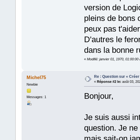
version de Logic
pleins de bons o
peux pas t'aider
D'autres le fero
dans la bonne r
«
Modifié: janvier 01, 1970, 01:00:0
Re : Question sur « Créer
Michel75
«
Réponse #2 le:
août 03, 20
Newbie
Bonjour,
Messages: 1
Je suis aussi in
question. Je ne 
mais sait-on jam