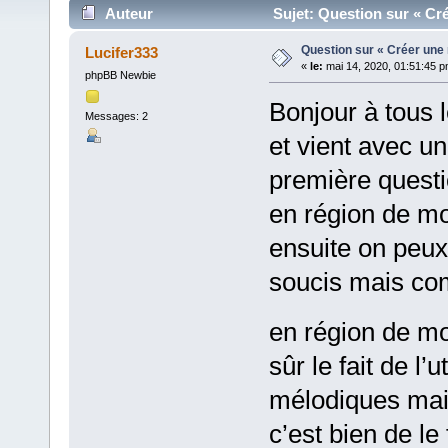
Auteur
Sujet: Question sur « Cré
Question sur « Créer une 
Lucifer333
«
le:
mai 14, 2020, 01:51:45 p
phpBB Newbie
Bonjour à tous l
Messages: 2
et vient avec u
première questi
en région de mot
ensuite on peux
soucis mais co
en région de mo
sûr le fait de l
mélodiques mais
c’est bien de le