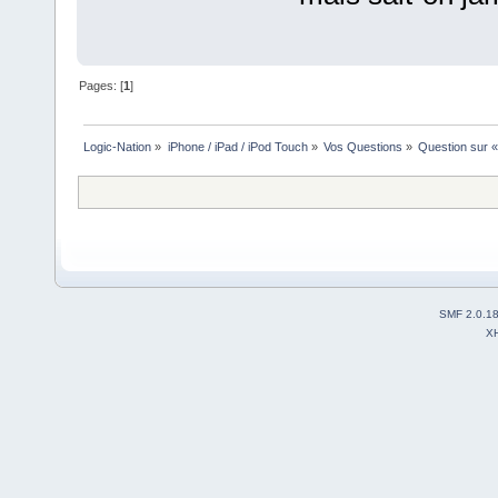
Pages: [
1
]
Logic-Nation
»
iPhone / iPad / iPod Touch
»
Vos Questions
»
Question sur «
SMF 2.0.1
X