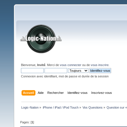
Bienvenue,
Invité
. Merci de
vous connecter
ou de
vous inscrire
.
Connexion avec identifiant, mot de passe et durée de la session
Accueil
Aide
Rechercher
Identifiez-vous
Inscrivez-vous
Logic-Nation
»
iPhone / iPad / iPod Touch
»
Vos Questions
»
Question sur «
Pages: [
1
]