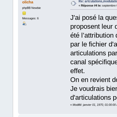
Re: artculations,modulati
olicha
«
Réponse #4 le:
septembre 0
phpBB Newbie
J'ai posé la que
Messages: 6
proposent leur 
été l’attributio
par le fichier d'
articulations pa
canal spécifique
effet.
On en revient d
Je voudrais bien
d'articulations p
«
Modifié: janvier 01, 1970, 01:00:0