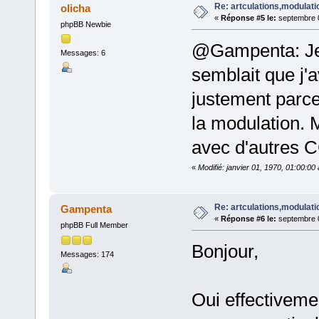
Re: artculations,modulati
olicha
«
Réponse #5 le:
septembre 0
phpBB Newbie
@Gampenta: Je 
Messages: 6
semblait que j'a
justement parce
la modulation. M
avec d'autres C
«
Modifié: janvier 01, 1970, 01:00:0
Re: artculations,modulati
Gampenta
«
Réponse #6 le:
septembre 0
phpBB Full Member
Bonjour,
Messages: 174
Oui effectiveme