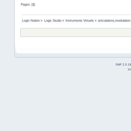
Pages: [
1
]
Logic-Nation
»
Logic Studio
»
Instruments Virtuels
»
artculations,modulatio
SMF 2.0.1
X