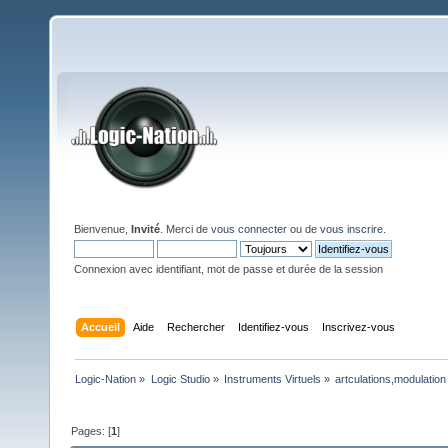
Bienvenue,
Invité
. Merci de
vous connecter
ou de
vous inscrire
.
Connexion avec identifiant, mot de passe et durée de la session
Accueil
Aide
Rechercher
Identifiez-vous
Inscrivez-vous
Logic-Nation
»
Logic Studio
»
Instruments Virtuels
»
artculations,modulatio
Pages: [
1
]