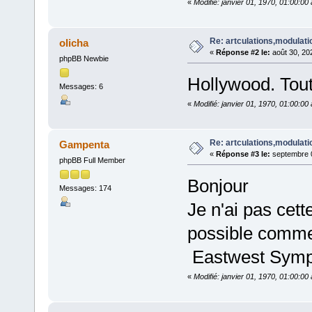
«
Modifié: janvier 01, 1970, 01:00:0
Re: artculations,modulati
olicha
«
Réponse #2 le:
août 30, 20
phpBB Newbie
Hollywood. Tout
Messages: 6
«
Modifié: janvier 01, 1970, 01:00:0
Re: artculations,modulati
Gampenta
«
Réponse #3 le:
septembre 0
phpBB Full Member
Bonjour
Messages: 174
Je n'ai pas cet
possible commen
Eastwest Symph
«
Modifié: janvier 01, 1970, 01:00:0