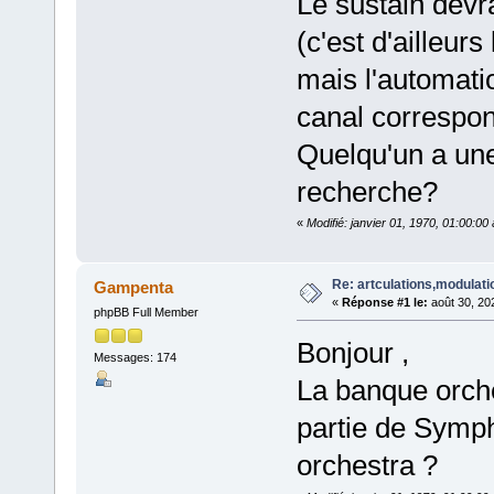
Le sustain devra
(c'est d'ailleur
mais l'automatio
canal correspon
Quelqu'un a une
recherche?
«
Modifié: janvier 01, 1970, 01:00:0
Re: artculations,modulati
Gampenta
«
Réponse #1 le:
août 30, 20
phpBB Full Member
Bonjour ,
Messages: 174
La banque orche
partie de Symp
orchestra ?