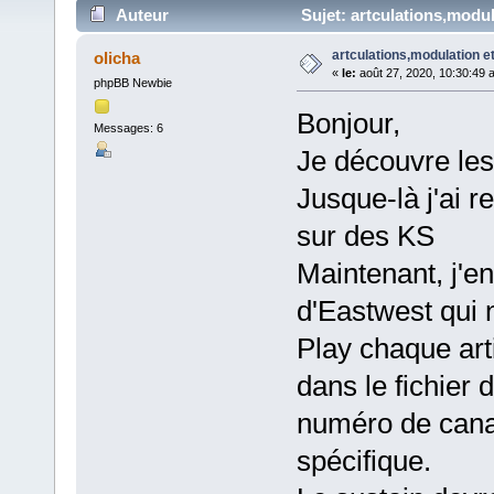
Auteur
Sujet: artculations,modul
artculations,modulation e
olicha
«
le:
août 27, 2020, 10:30:49 
phpBB Newbie
Bonjour,
Messages: 6
Je découvre les
Jusque-là j'ai r
sur des KS
Maintenant, j'e
d'Eastwest qui 
Play chaque arti
dans le fichier d
numéro de cana
spécifique.